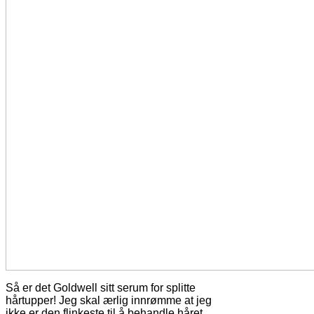
Så er det Goldwell sitt serum for splitte
hårtupper! Jeg skal ærlig innrømme at jeg
ikke er den flinkeste til å behandle håret