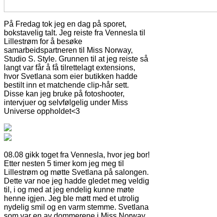
På Fredag tok jeg en dag på sporet,
bokstavelig talt. Jeg reiste fra Vennesla til
Lillestrøm for å besøke
samarbeidspartneren til Miss Norway,
Studio S. Style. Grunnen til at jeg reiste så
langt var får å få tilrettelagt extensions,
hvor Svetlana som eier butikken hadde
bestilt inn et matchende clip-hår sett.
Disse kan jeg bruke på fotoshooter,
intervjuer og selvfølgelig under Miss
Universe oppholdet<3
08.08 gikk toget fra Vennesla, hvor jeg bor!
Etter nesten 5 timer kom jeg meg til
Lillestrøm og møtte Svetlana på salongen.
Dette var noe jeg hadde gledet meg veldig
til, i og med at jeg endelig kunne møte
henne igjen. Jeg ble møtt med et utrolig
nydelig smil og en varm stemme. Svetlana
som var en av dommerene i Miss Norway