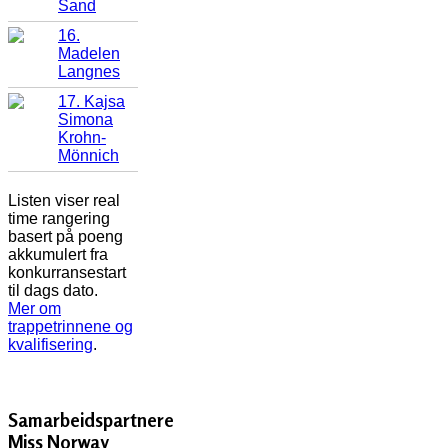
Sand
16.
Madelen
Langnes
17. Kajsa
Simona
Krohn-
Mönnich
Listen viser real
time rangering
basert på poeng
akkumulert fra
konkurransestart
til dags dato.
Mer om
trappetrinnene og
kvalifisering
.
Samarbeidspartnere
Miss Norway