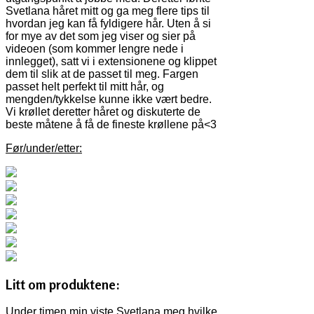
Svetlana håret mitt og ga meg flere tips til
hvordan jeg kan få fyldigere hår. Uten å si
for mye av det som jeg viser og sier på
videoen (som kommer lengre nede i
innlegget), satt vi i extensionene og klippet
dem til slik at de passet til meg. Fargen
passet helt perfekt til mitt hår, og
mengden/tykkelse kunne ikke vært bedre.
Vi krøllet deretter håret og diskuterte de
beste måtene å få de fineste krøllene på<3
Før/under/etter:
Litt om produktene:
Under timen min viste Svetlana meg hvilke