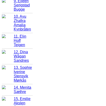
9. Eileen
Serigstad
Bugge
10. Ayu
Zhafira
Amalia
Kynbråten
11. Elin
Hoff
Teigen
12. Dina
Wågan
Sandnes
13. Sophie
Iverine
Stensvik
Mørkås
14. Menita
Sæthre
15. Emilie
Akslen