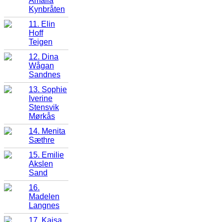
Amalia
Kynbråten
11. Elin
Hoff
Teigen
12. Dina
Wågan
Sandnes
13. Sophie
Iverine
Stensvik
Mørkås
14. Menita
Sæthre
15. Emilie
Akslen
Sand
16.
Madelen
Langnes
17. Kajsa