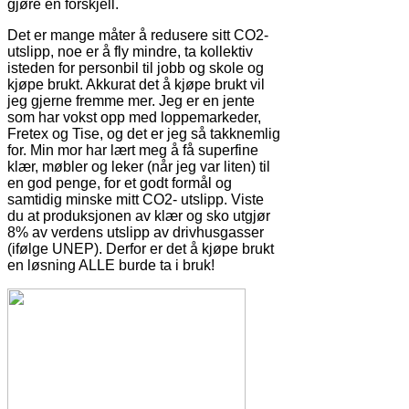
gjøre en forskjell.
Det er mange måter å redusere sitt CO2-
utslipp, noe er å fly mindre, ta kollektiv
isteden for personbil til jobb og skole og
kjøpe brukt. Akkurat det å kjøpe brukt vil
jeg gjerne fremme mer. Jeg er en jente
som har vokst opp med loppemarkeder,
Fretex og Tise, og det er jeg så takknemlig
for. Min mor har lært meg å få superfine
klær, møbler og leker (når jeg var liten) til
en god penge, for et godt formål og
samtidig minske mitt CO2- utslipp. Viste
du at produksjonen av klær og sko utgjør
8% av verdens utslipp av drivhusgasser
(ifølge UNEP). Derfor er det å kjøpe brukt
en løsning ALLE burde ta i bruk!