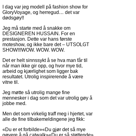
I dag var jeg modell på fashion show for
GloryVoyage, og herregud… det var
dødsgøy!!
Jeg må starte med å snakke om
DESIGNEREN HUSSAIN. For en
prestasjon. Dette var hans første
moteshow, og ikke bare det – UTSOLGT
SHOW!!!WOW. WOW. WOW.
Det er helt sinnssykt å se hva man får til
når man ikke gir opp, og hvor mye tid,
arbeid og kjærlighet som ligger bak
resultatet. Utrolig inspirerende å være
vitne til.
Jeg møtte så utrolig mange fine
mennesker i dag som det var utrolig gøy å
jobbe med.
Men det som virkelig traff meg i hjertet, var
alle de fine tilbakemeldingene jeg fikk:
«Du er et forbilde»«Du gjør det så mye
gøyere å gå catwalk»«Du er så støttende»