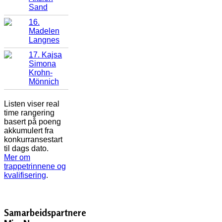
Sand
16.
Madelen
Langnes
17. Kajsa
Simona
Krohn-
Mönnich
Listen viser real
time rangering
basert på poeng
akkumulert fra
konkurransestart
til dags dato.
Mer om
trappetrinnene og
kvalifisering
.
Samarbeidspartnere