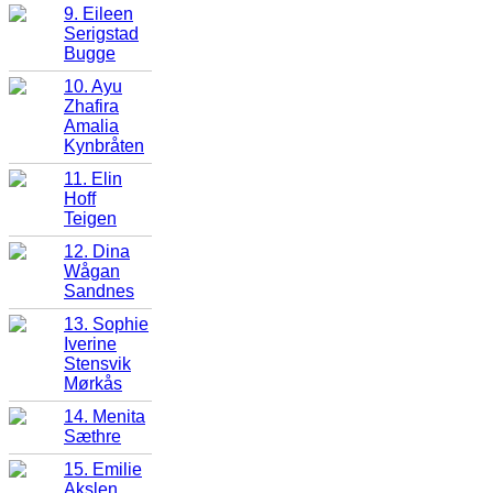
9. Eileen
Serigstad
Bugge
10. Ayu
Zhafira
Amalia
Kynbråten
11. Elin
Hoff
Teigen
12. Dina
Wågan
Sandnes
13. Sophie
Iverine
Stensvik
Mørkås
14. Menita
Sæthre
15. Emilie
Akslen