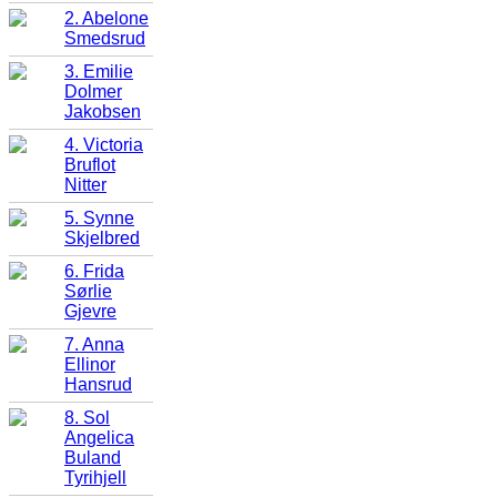
2. Abelone
Smedsrud
3. Emilie
Dolmer
Jakobsen
4. Victoria
Bruflot
Nitter
5. Synne
Skjelbred
6. Frida
Sørlie
Gjevre
7. Anna
Ellinor
Hansrud
8. Sol
Angelica
Buland
Tyrihjell