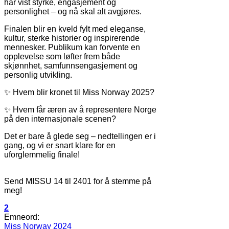
har vist styrke, engasjement og
personlighet – og nå skal alt avgjøres.
Finalen blir en kveld fylt med eleganse,
kultur, sterke historier og inspirerende
mennesker. Publikum kan forvente en
opplevelse som løfter frem både
skjønnhet, samfunnsengasjement og
personlig utvikling.
✨ Hvem blir kronet til Miss Norway 2025?
✨ Hvem får æren av å representere Norge
på den internasjonale scenen?
Det er bare å glede seg – nedtellingen er i
gang, og vi er snart klare for en
uforglemmelig finale!
Send MISSU 14 til 2401 for å stemme på
meg!
2
Emneord:
Miss Norway 2024