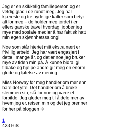
Jeg er en skikkelig familieperson og er
veldig glad i de rundt meg. Jeg har
kjæreste og tre nydelige katter som betyr
alt for meg – de holder meg jordet i en
ellers ganske travel hverdag. jobber jeg
mye med sosiale medier å har faktisk hatt
min egen skjønnhetssalong!
Noe som står hjertet mitt ekstra nært er
frivillig arbeid. Jeg har vært engasjert i
dette i mange år, og det er noe jeg bruker
mye av tiden min på. Å kunne bidra, gi
tilbake og hjelpe andre gir meg en enorm
glede og følelse av mening.
Miss Norway for meg handler om mer enn
bare det ytre. Det handler om å bruke
stemmen sin, stå for noe og være et
forbilde. Jeg gleder meg til å dele mer av
hvem jeg er, reisen min og det jeg brenner
for her på bloggen ⯑
1
423 Hits