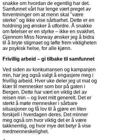
snakke om hvordan de egentlig har det.
Samfunnet vårt har lenge vært preget av
forventninger om at menn skal "være
sterke" og ikke vise sårbarhet. Dette er en
holdning jeg ønsker å utfordre. Å snakke
om følelser er en styrke – ikke en svakhet.
Gjennom Miss Norway ønsker jeg å bidra
til å bryte stigmaet og løfte frem viktigheten
av psykisk helse, for alle kjønn.
Frivillig arbeid – gi tilbake til samfunnet
Ved siden av konkurransen og kampanjen
min, har jeg også valgt å engasjere meg i
frivillig arbeid. Hver uke deler jeg ut mat og
klær til mennesker som bor på gaten i
Bergen. Dette har vært en viktig del av
reisen min – og livet mitt generelt. Det er
sterkt å møte mennesker i sårbare
situasjoner og få lov til å gjøre en liten
forskjell i hverdagen deres. Det minner
meg også om hvor viktig det er å være
takknemlig, og hvor mye det betyr å vise
medmenneskelighet.