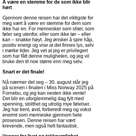
Å være en stemme for de som ikke blir
hørt
Gjennom denne reisen har det viktigste for
meg vært å være en stemme for dem som
ikke har en. For mennesker som sliter, som
føler seg utenfor, eller som ikke tør – eller
kan – snakke høyt. Jeg ønsker å spre håp,
positiv energi og vise at det finnes lys, selv
i mørke tider. Jeg vet at jeg er privilegert
som har fått denne muligheten, og jeg vil
bruke den til noe større enn meg selv.
Snart er det finale!
Nå nærmer det seg – 30. august står jeg
på scenen i finalen i Miss Norway 2025 på
Fornebu, og jeg kan nesten ikke vente!
Det blir en uforglemmelig dag fylt med
spenning, stolthet og utrolig mye følelser.
Jeg har trent, øvd, forberedt meg og vokst
enormt som menneske gjennom hele
prosessen. Denne reisen har vært
krevende, men også helt fantastisk.