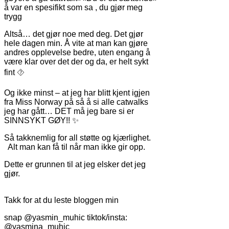
å var en spesifikt som sa , du gjør meg
trygg
Altså… det gjør noe med deg. Det gjør
hele dagen min. Å vite at man kan gjøre
andres opplevelse bedre, uten engang å
være klar over det der og da, er helt sykt
fint ⯑
Og ikke minst – at jeg har blitt kjent igjen
fra Miss Norway på så å si alle catwalks
jeg har gått… DET må jeg bare si er
SINNSYKT GØY!! ✨
Så takknemlig for all støtte og kjærlighet.
Alt man kan få til når man ikke gir opp.
Dette er grunnen til at jeg elsker det jeg
gjør.
Takk for at du leste bloggen min
snap @yasmin_muhic tiktok/insta:
@yasmina_muhic