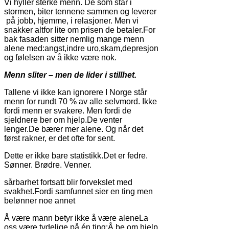
Vi hyller sterke menn. De som står i
stormen, biter tennene sammen og leverer
på jobb, hjemme, i relasjoner. Men vi
snakker altfor lite om prisen de betaler.For
bak fasaden sitter nemlig mange menn
alene med:angst,indre uro,skam,depresjon
og følelsen av å ikke være nok.
Menn sliter – men de lider i stillhet.
Tallene vi ikke kan ignorere I Norge står
menn for rundt 70 % av alle selvmord. Ikke
fordi menn er svakere. Men fordi de
sjeldnere ber om hjelp.De venter
lenger.De bærer mer alene. Og når det
først rakner, er det ofte for sent.
Dette er ikke bare statistikk.Det er fedre.
Sønner. Brødre. Venner.
sårbarhet fortsatt blir forvekslet med
svakhet.Fordi samfunnet sier en ting men
belønner noe annet
Å være mann betyr ikke å være aleneLa
oss være tydelige på én ting:Å be om hjelp