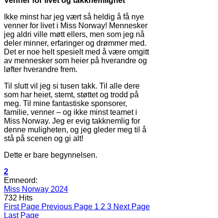
Venner for livet og takknemlighet
Ikke minst har jeg vært så heldig å få nye
venner for livet i Miss Norway! Mennesker
jeg aldri ville møtt ellers, men som jeg nå
deler minner, erfaringer og drømmer med.
Det er noe helt spesielt med å være omgitt
av mennesker som heier på hverandre og
løfter hverandre frem.
Til slutt vil jeg si tusen takk. Til alle dere
som har heiet, stemt, støttet og trodd på
meg. Til mine fantastiske sponsorer,
familie, venner – og ikke minst teamet i
Miss Norway. Jeg er evig takknemlig for
denne muligheten, og jeg gleder meg til å
stå på scenen og gi alt!
Dette er bare begynnelsen.
2
Emneord:
Miss Norway 2024
732 Hits
First Page
Previous Page
1
2
3
Next Page
Last Page