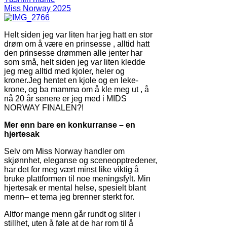
Miss Norway 2025
Helt siden jeg var liten har jeg hatt en stor
drøm om å være en prinsesse , alltid hatt
den prinsesse drømmen alle jenter har
som små, helt siden jeg var liten kledde
jeg meg alltid med kjoler, heler og
kroner.Jeg hentet en kjole og en leke-
krone, og ba mamma om å kle meg ut , å
nå 20 år senere er jeg med i MIDS
NORWAY FINALEN?!
Mer enn bare en konkurranse – en
hjertesak
Selv om Miss Norway handler om
skjønnhet, eleganse og sceneopptredener,
har det for meg vært minst like viktig å
bruke plattformen til noe meningsfylt. Min
hjertesak er mental helse, spesielt blant
menn– et tema jeg brenner sterkt for.
Altfor mange menn går rundt og sliter i
stillhet, uten å føle at de har rom til å