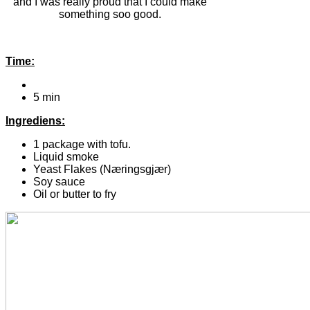
and I was really proud that I could make
something soo good.
Time:
5 min
Ingrediens:
1 package with tofu.
Liquid smoke
Yeast Flakes (Næringsgjær)
Soy sauce
Oil or butter to fry