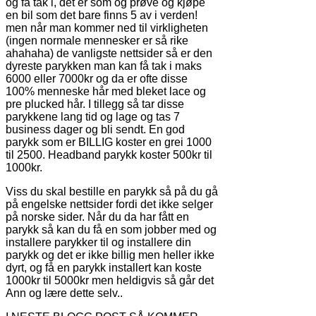
og få tak i, det er som og prøve og kjøpe
en bil som det bare finns 5 av i verden!
men når man kommer ned til virkligheten
(ingen normale mennesker er så rike
ahahaha) de vanligste nettsider så er den
dyreste parykken man kan få tak i maks
6000 eller 7000kr og da er ofte disse
100% menneske hår med bleket lace og
pre plucked hår. I tillegg så tar disse
parykkene lang tid og lage og tas 7
business dager og bli sendt. En god
parykk som er BILLIG koster en grei 1000
til 2500. Headband parykk koster 500kr til
1000kr.
Viss du skal bestille en parykk så på du gå
på engelske nettsider fordi det ikke selger
på norske sider. Når du da har fått en
parykk så kan du få en som jobber med og
installere parykker til og installere din
parykk og det er ikke billig men heller ikke
dyrt, og få en parykk installert kan koste
1000kr til 5000kr men heldigvis så går det
Ann og lære dette selv..