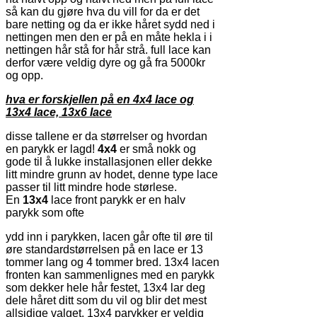
så kan du gjøre hva du vill for da er det
bare netting og da er ikke håret sydd ned i
nettingen men den er på en måte hekla i i
nettingen hår stå for hår strå. full lace kan
derfor være veldig dyre og gå fra 5000kr
og opp.
hva er forskjellen på en 4x4 lace og
13x4 lace, 13x6 lace
disse tallene er da størrelser og hvordan
en parykk er lagd!
4x4
er små nokk og
gode til å lukke installasjonen eller dekke
litt mindre grunn av hodet, denne type lace
passer til litt mindre hode størlese.
En
13x4
lace front parykk er en halv
parykk som ofte
ydd inn i parykken, lacen går ofte til øre til
øre standardstørrelsen på en lace er 13
tommer lang og 4 tommer bred. 13x4 lacen
fronten kan sammenlignes med en parykk
som dekker hele hår festet, 13x4 lar deg
dele håret ditt som du vil og blir det mest
allsidige valget. 13x4 parykker er veldig