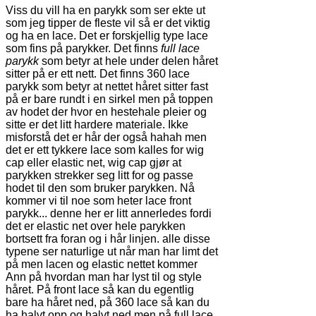
Viss du vill ha en parykk som ser ekte ut
som jeg tipper de fleste vil så er det viktig
og ha en lace. Det er forskjellig type lace
som fins på parykker. Det finns
full lace
parykk
som betyr at hele under delen håret
sitter på er ett nett. Det finns 360 lace
parykk som betyr at nettet håret sitter fast
på er bare rundt i en sirkel men på toppen
av hodet der hvor en hestehale pleier og
sitte er det litt hardere materiale. Ikke
misforstå det er hår der også hahah men
det er ett tykkere lace som kalles for wig
cap eller elastic net, wig cap gjør at
parykken strekker seg litt for og passe
hodet til den som bruker parykken. Nå
kommer vi til noe som heter lace front
parykk... denne her er litt annerledes fordi
det er elastic net over hele parykken
bortsett fra foran og i hår linjen. alle disse
typene ser naturlige ut når man har limt det
på men lacen og elastic nettet kommer
Ann på hvordan man har lyst til og style
håret. På front lace så kan du egentlig
bare ha håret ned, på 360 lace så kan du
ha halvt opp og halvt ned men på full lace