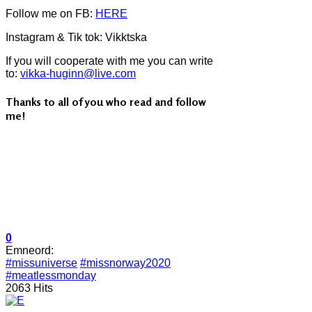
Follow me on FB:
HERE
Instagram & Tik tok: Vikktska
If you will cooperate with me you can write
to:
vikka-huginn@live.com
Thanks to all of you who read and follow
me!
0
Emneord:
#missuniverse
#missnorway2020
#meatlessmonday
2063 Hits