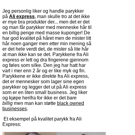
Jeg personlig liker og handle parykker
på
Ali express
, man skulle tro at det ikke
er mye bra produkter der... men det er det
og man får parykker med menneske hår til
en billig penge med masse kuponger! De
har god kvalitet på håret men de mister litt
hår noen ganger men etter min mening så
er det hele verdt det, de mister så lite hår
at man ikke kan se det. Parykkene fra Ali
express er lett og dra fingerene gjennom
og føles som silke. Den jeg har hatt har
vart i mer enn 2 år og er like myk og fin.
Parykkene er ikke direkte fra Ali express,
det er mennesker som lager sine egen
parykker og legger det ut på Ali express
som er en liten small business. Jeg liker
og kjøpe herifra for ikke er det
bare
billig
men man kan støtte
black owned
businesses
.
Et eksempel på kvalitet parykk fra Ali
Express: