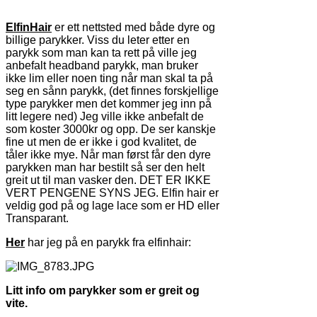
ElfinHair
er ett nettsted med både dyre og
billige parykker. Viss du leter etter en
parykk som man kan ta rett på ville jeg
anbefalt headband parykk, man bruker
ikke lim eller noen ting når man skal ta på
seg en sånn parykk, (det finnes forskjellige
type parykker men det kommer jeg inn på
litt legere ned) Jeg ville ikke anbefalt de
som koster 3000kr og opp. De ser kanskje
fine ut men de er ikke i god kvalitet, de
tåler ikke mye. Når man først får den dyre
parykken man har bestilt så ser den helt
greit ut til man vasker den. DET ER IKKE
VERT PENGENE SYNS JEG. Elfin hair er
veldig god på og lage lace som er HD eller
Transparant.
Her
har jeg på en parykk fra elfinhair:
Litt info om parykker som er greit og
vite.