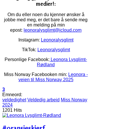
medier!:
Om du eller noen du kjenner ønsker å
jobbe med meg, er det bare å sende meg
en melding på min
epost:
leonoralysglimt@icloud.com
Instagram:
Leonoralysglimt
TikTok:
Leonoralysglimt
Personlige Facebook:
Leonora Lysglimt-
Rødland
Miss Norway Facebooken min:
Leonora -
veien til Miss Norway 2025
3
Emneord:
veldedighet
Veldedig arbeid
Miss Norway
2024
1201 Hits
#oransjeskjerf