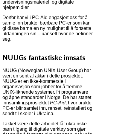
undervisningsmateriell og digitale
hjelpemidler.
Derfor har vi i PC-Aid engasjert oss for å
samle inn brukte, bærbare PC-er som kan
gi disse barna en ny mulighet til å fortsette
utdanningen sin – uansett hvor de befinner
seg.
NUUGs fantastiske innsats
NUUG (Norwegian UNIX User Group) har
vært en sentral aktør i dette prosjektet.
NUUG er en ikke-kommersiell
organisasjon som jobber for å fremme
UNIX-liknende systemer, fri programvare
og åpne standarder i Norge. De har startet
innsamlingsprosjektet
PC-Aid
, hvor brukte
PC-er blir samlet inn, renset, reinstallert og
sendt til skoler i Ukraina.
Takket være dette arbeidet får ukrainske
barn tilgang til digitale verktøy som gjør