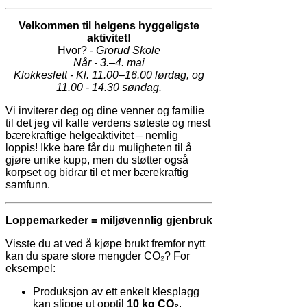
Velkommen til helgens hyggeligste
aktivitet!
Hvor? -
Grorud Skole
Når - 3.–4. mai
Klokkeslett - Kl. 11.00–16.00 lørdag, og
11.00 - 14.30 søndag.
Vi inviterer deg og dine venner og familie
til det jeg vil kalle verdens søteste og mest
bærekraftige helgeaktivitet – nemlig
loppis! Ikke bare får du muligheten til å
gjøre unike kupp, men du støtter også
korpset og bidrar til et mer bærekraftig
samfunn.
Loppemarkeder = miljøvennlig gjenbruk
Visste du at ved å kjøpe brukt fremfor nytt
kan du spare store mengder CO₂? For
eksempel:
Produksjon av ett enkelt klesplagg
kan slippe ut opptil
10 kg CO₂
.