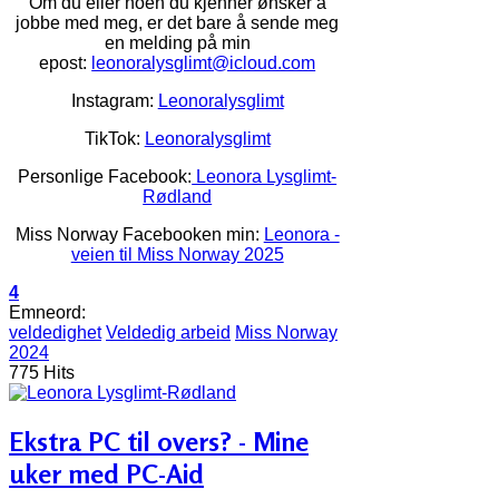
Om du eller noen du kjenner ønsker å
jobbe med meg, er det bare å sende meg
en melding på min
epost:
leonoralysglimt@icloud.com
Instagram:
Leonoralysglimt
TikTok:
Leonoralysglimt
Personlige Facebook:
Leonora Lysglimt-
Rødland
Miss Norway Facebooken min:
Leonora -
veien til Miss Norway 2025
4
Emneord:
veldedighet
Veldedig arbeid
Miss Norway
2024
775 Hits
Ekstra PC til overs? - Mine
uker med PC-Aid