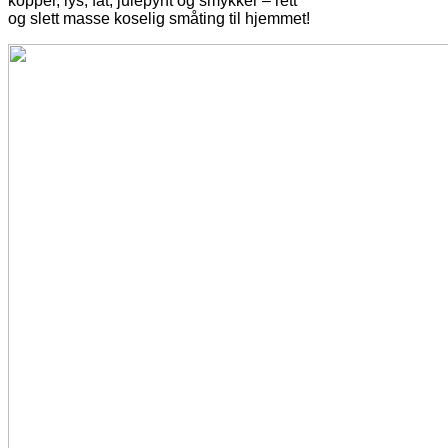
kopper, lys, fat, julepynt og smykker – rett
og slett masse koselig småting til hjemmet!