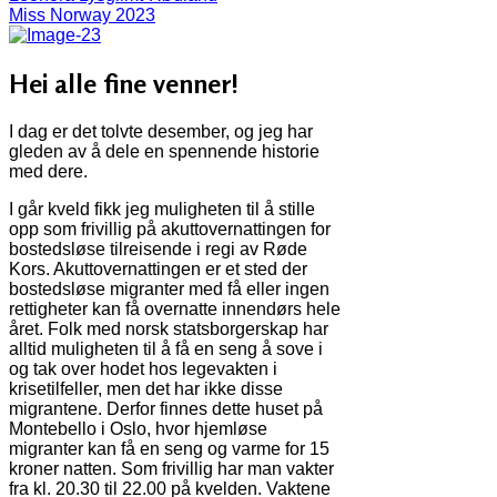
Miss Norway 2023
Hei alle fine venner!
I dag er det tolvte desember, og jeg har
gleden av å dele en spennende historie
med dere.
I går kveld fikk jeg muligheten til å stille
opp som frivillig på akuttovernattingen for
bostedsløse tilreisende i regi av Røde
Kors. Akuttovernattingen er et sted der
bostedsløse migranter med få eller ingen
rettigheter kan få overnatte innendørs hele
året. Folk med norsk statsborgerskap har
alltid muligheten til å få en seng å sove i
og tak over hodet hos legevakten i
krisetilfeller, men det har ikke disse
migrantene. Derfor finnes dette huset på
Montebello i Oslo, hvor hjemløse
migranter kan få en seng og varme for 15
kroner natten. Som frivillig har man vakter
fra kl. 20.30 til 22.00 på kvelden. Vaktene