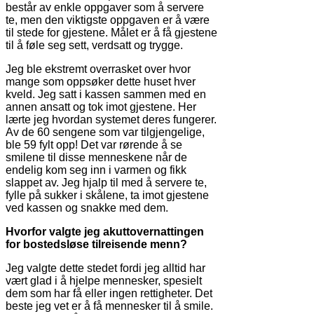
består av enkle oppgaver som å servere
te, men den viktigste oppgaven er å være
til stede for gjestene. Målet er å få gjestene
til å føle seg sett, verdsatt og trygge.
Jeg ble ekstremt overrasket over hvor
mange som oppsøker dette huset hver
kveld. Jeg satt i kassen sammen med en
annen ansatt og tok imot gjestene. Her
lærte jeg hvordan systemet deres fungerer.
Av de 60 sengene som var tilgjengelige,
ble 59 fylt opp! Det var rørende å se
smilene til disse menneskene når de
endelig kom seg inn i varmen og fikk
slappet av. Jeg hjalp til med å servere te,
fylle på sukker i skålene, ta imot gjestene
ved kassen og snakke med dem.
Hvorfor valgte jeg akuttovernattingen
for bostedsløse tilreisende menn?
Jeg valgte dette stedet fordi jeg alltid har
vært glad i å hjelpe mennesker, spesielt
dem som har få eller ingen rettigheter. Det
beste jeg vet er å få mennesker til å smile.