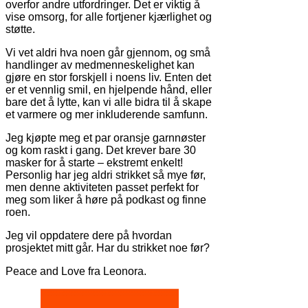
overfor andre utfordringer. Det er viktig å
vise omsorg, for alle fortjener kjærlighet og
støtte.
Vi vet aldri hva noen går gjennom, og små
handlinger av medmenneskelighet kan
gjøre en stor forskjell i noens liv. Enten det
er et vennlig smil, en hjelpende hånd, eller
bare det å lytte, kan vi alle bidra til å skape
et varmere og mer inkluderende samfunn.
Jeg kjøpte meg et par oransje garnnøster
og kom raskt i gang. Det krever bare 30
masker for å starte – ekstremt enkelt!
Personlig har jeg aldri strikket så mye før,
men denne aktiviteten passet perfekt for
meg som liker å høre på podkast og finne
roen.
Jeg vil oppdatere dere på hvordan
prosjektet mitt går. Har du strikket noe før?
Peace and Love fra Leonora.