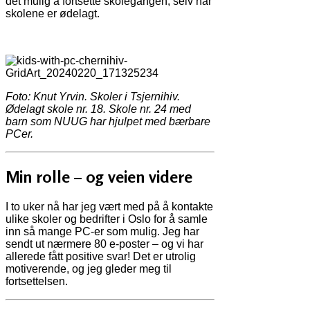
det mulig å fortsette skolegangen, selv når
skolene er ødelagt.
Foto: Knut Yrvin. Skoler i Tsjernihiv.
Ødelagt skole nr. 18. Skole nr. 24 med
barn som NUUG har hjulpet med bærbare
PCer.
Min rolle – og veien videre
I to uker nå har jeg vært med på å kontakte
ulike skoler og bedrifter i Oslo for å samle
inn så mange PC-er som mulig. Jeg har
sendt ut nærmere 80 e-poster – og vi har
allerede fått positive svar! Det er utrolig
motiverende, og jeg gleder meg til
fortsettelsen.