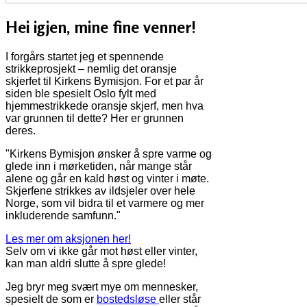
Hei igjen, mine fine venner!
I forgårs startet jeg et spennende
strikkeprosjekt – nemlig det oransje
skjerfet til Kirkens Bymisjon. For et par år
siden ble spesielt Oslo fylt med
hjemmestrikkede oransje skjerf, men hva
var grunnen til dette? Her er grunnen
deres.
"Kirkens Bymisjon ønsker å spre varme og
glede inn i mørketiden, når mange står
alene og går en kald høst og vinter i møte.
Skjerfene strikkes av ildsjeler over hele
Norge, som vil bidra til et varmere og mer
inkluderende samfunn."
Les mer om aksjonen her!
Selv om vi ikke går mot høst eller vinter,
kan man aldri slutte å spre glede!
Jeg bryr meg svært mye om mennesker,
spesielt de som er
bostedsløse
eller står