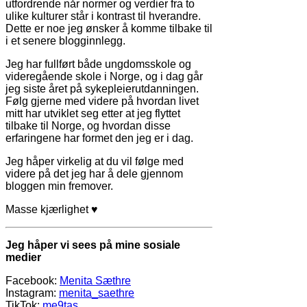
utfordrende når normer og verdier fra to
ulike kulturer står i kontrast til hverandre.
Dette er noe jeg ønsker å komme tilbake til
i et senere blogginnlegg.
Jeg har fullført både ungdomsskole og
videregående skole i Norge, og i dag går
jeg siste året på sykepleierutdanningen.
Følg gjerne med videre på hvordan livet
mitt har utviklet seg etter at jeg flyttet
tilbake til Norge, og hvordan disse
erfaringene har formet den jeg er i dag.
Jeg håper virkelig at du vil følge med
videre på det jeg har å dele gjennom
bloggen min fremover.
Masse kjærlighet ♥
Jeg håper vi sees på mine sosiale
medier
Facebook:
Menita Sæthre
Instagram:
menita_saethre
TikTok:
me9tas