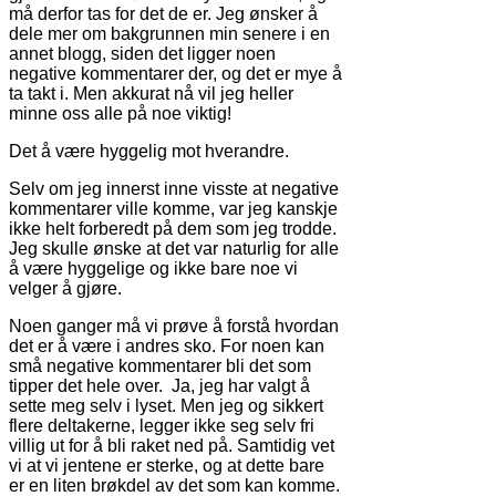
må derfor tas for det de er. Jeg ønsker å
dele mer om bakgrunnen min senere i en
annet blogg, siden det ligger noen
negative kommentarer der, og det er mye å
ta takt i. Men akkurat nå vil jeg heller
minne oss alle på noe viktig!
Det å være hyggelig mot hverandre.
Selv om jeg innerst inne visste at negative
kommentarer ville komme, var jeg kanskje
ikke helt forberedt på dem som jeg trodde.
Jeg skulle ønske at det var naturlig for alle
å være hyggelige og ikke bare noe vi
velger å gjøre.
Noen ganger må vi prøve å forstå hvordan
det er å være i andres sko. For noen kan
små negative kommentarer bli det som
tipper det hele over. Ja, jeg har valgt å
sette meg selv i lyset. Men jeg og sikkert
flere deltakerne, legger ikke seg selv fri
villig ut for å bli raket ned på. Samtidig vet
vi at vi jentene er sterke, og at dette bare
er en liten brøkdel av det som kan komme.