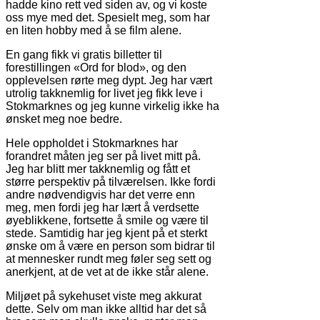
hadde kino rett ved siden av, og vi koste
oss mye med det. Spesielt meg, som har
en liten hobby med å se film alene.
En gang fikk vi gratis billetter til
forestillingen «Ord for blod», og den
opplevelsen rørte meg dypt. Jeg har vært
utrolig takknemlig for livet jeg fikk leve i
Stokmarknes og jeg kunne virkelig ikke ha
ønsket meg noe bedre.
Hele oppholdet i Stokmarknes har
forandret måten jeg ser på livet mitt på.
Jeg har blitt mer takknemlig og fått et
større perspektiv på tilværelsen. Ikke fordi
andre nødvendigvis har det verre enn
meg, men fordi jeg har lært å verdsette
øyeblikkene, fortsette å smile og være til
stede. Samtidig har jeg kjent på et sterkt
ønske om å være en person som bidrar til
at mennesker rundt meg føler seg sett og
anerkjent, at de vet at de ikke står alene.
Miljøet på sykehuset viste meg akkurat
dette. Selv om man ikke alltid har det så