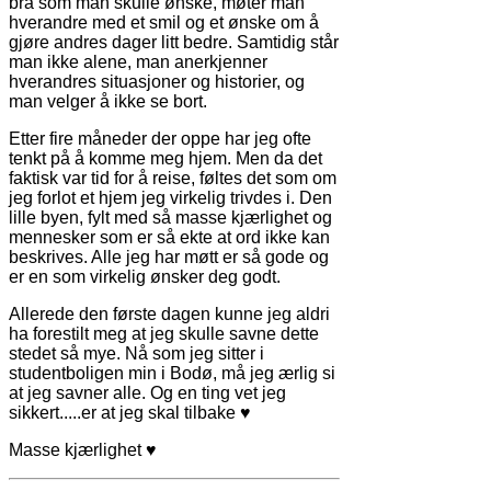
bra som man skulle ønske, møter man
hverandre med et smil og et ønske om å
gjøre andres dager litt bedre. Samtidig står
man ikke alene, man anerkjenner
hverandres situasjoner og historier, og
man velger å ikke se bort.
Etter fire måneder der oppe har jeg ofte
tenkt på å komme meg hjem. Men da det
faktisk var tid for å reise, føltes det som om
jeg forlot et hjem jeg virkelig trivdes i. Den
lille byen, fylt med så masse kjærlighet og
mennesker som er så ekte at ord ikke kan
beskrives. Alle jeg har møtt er så gode og
er en som virkelig ønsker deg godt.
Allerede den første dagen kunne jeg aldri
ha forestilt meg at jeg skulle savne dette
stedet så mye. Nå som jeg sitter i
studentboligen min i Bodø, må jeg ærlig si
at jeg savner alle. Og en ting vet jeg
sikkert.....er at jeg skal tilbake ♥
Masse kjærlighet ♥