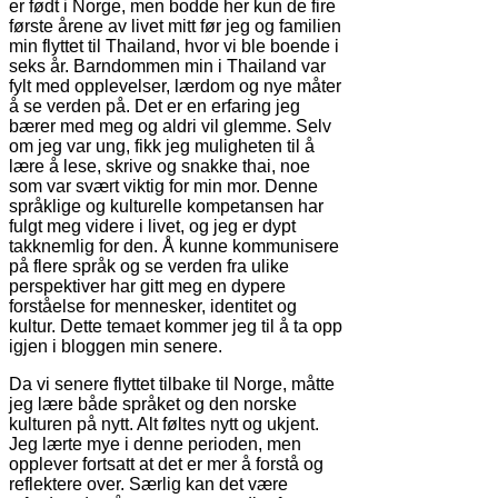
er født i Norge, men bodde her kun de fire
første årene av livet mitt før jeg og familien
min flyttet til Thailand, hvor vi ble boende i
seks år. Barndommen min i Thailand var
fylt med opplevelser, lærdom og nye måter
å se verden på. Det er en erfaring jeg
bærer med meg og aldri vil glemme. Selv
om jeg var ung, fikk jeg muligheten til å
lære å lese, skrive og snakke thai, noe
som var svært viktig for min mor. Denne
språklige og kulturelle kompetansen har
fulgt meg videre i livet, og jeg er dypt
takknemlig for den. Å kunne kommunisere
på flere språk og se verden fra ulike
perspektiver har gitt meg en dypere
forståelse for mennesker, identitet og
kultur. Dette temaet kommer jeg til å ta opp
igjen i bloggen min senere.
Da vi senere flyttet tilbake til Norge, måtte
jeg lære både språket og den norske
kulturen på nytt. Alt føltes nytt og ukjent.
Jeg lærte mye i denne perioden, men
opplever fortsatt at det er mer å forstå og
reflektere over. Særlig kan det være