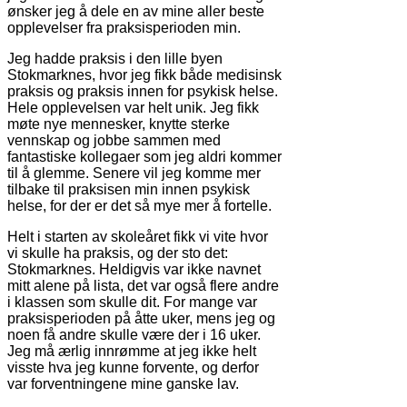
ønsker jeg å dele en av mine aller beste
opplevelser fra praksisperioden min.
Jeg hadde praksis i den lille byen
Stokmarknes, hvor jeg fikk både medisinsk
praksis og praksis innen for psykisk helse.
Hele opplevelsen var helt unik. Jeg fikk
møte nye mennesker, knytte sterke
vennskap og jobbe sammen med
fantastiske kollegaer som jeg aldri kommer
til å glemme. Senere vil jeg komme mer
tilbake til praksisen min innen psykisk
helse, for der er det så mye mer å fortelle.
Helt i starten av skoleåret fikk vi vite hvor
vi skulle ha praksis, og der sto det:
Stokmarknes. Heldigvis var ikke navnet
mitt alene på lista, det var også flere andre
i klassen som skulle dit. For mange var
praksisperioden på åtte uker, mens jeg og
noen få andre skulle være der i 16 uker.
Jeg må ærlig innrømme at jeg ikke helt
visste hva jeg kunne forvente, og derfor
var forventningene mine ganske lav.