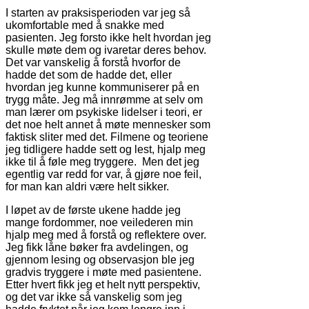
I starten av praksisperioden var jeg så
ukomfortable med å snakke med
pasienten. Jeg forsto ikke helt hvordan jeg
skulle møte dem og ivaretar deres behov.
Det var vanskelig å forstå hvorfor de
hadde det som de hadde det, eller
hvordan jeg kunne kommuniserer på en
trygg måte. Jeg må innrømme at selv om
man lærer om psykiske lidelser i teori, er
det noe helt annet å møte mennesker som
faktisk sliter med det. Filmene og teoriene
jeg tidligere hadde sett og lest, hjalp meg
ikke til å føle meg tryggere. Men det jeg
egentlig var redd for var, å gjøre noe feil,
for man kan aldri være helt sikker.
I løpet av de første ukene hadde jeg
mange fordommer, noe veilederen min
hjalp meg med å forstå og reflektere over.
Jeg fikk låne bøker fra avdelingen, og
gjennom lesing og observasjon ble jeg
gradvis tryggere i møte med pasientene.
Etter hvert fikk jeg et helt nytt perspektiv,
og det var ikke så vanskelig som jeg