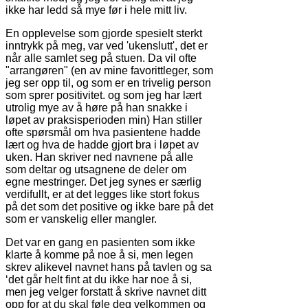
ikke har ledd så mye før i hele mitt liv.
En opplevelse som gjorde spesielt sterkt
inntrykk på meg, var ved 'ukenslutt', det er
når alle samlet seg på stuen. Da vil ofte
"arrangøren" (en av mine favorittleger, som
jeg ser opp til, og som er en trivelig person
som sprer positivitet. og som jeg har lært
utrolig mye av å høre på han snakke i
løpet av praksisperioden min) Han stiller
ofte spørsmål om hva pasientene hadde
lært og hva de hadde gjort bra i løpet av
uken. Han skriver ned navnene på alle
som deltar og utsagnene de deler om
egne mestringer. Det jeg synes er særlig
verdifullt, er at det legges like stort fokus
på det som det positive og ikke bare på det
som er vanskelig eller mangler.
Det var en gang en pasienten som ikke
klarte å komme på noe å si, men legen
skrev alikevel navnet hans på tavlen og sa
‘det går helt fint at du ikke har noe å si,
men jeg velger forstatt å skrive navnet ditt
opp for at du skal føle deg velkommen og