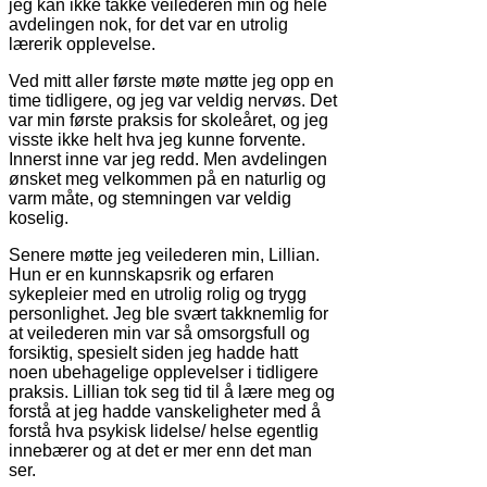
jeg kan ikke takke veilederen min og hele
avdelingen nok, for det var en utrolig
lærerik opplevelse.
Ved mitt aller første møte møtte jeg opp en
time tidligere, og jeg var veldig nervøs. Det
var min første praksis for skoleåret, og jeg
visste ikke helt hva jeg kunne forvente.
Innerst inne var jeg redd. Men avdelingen
ønsket meg velkommen på en naturlig og
varm måte, og stemningen var veldig
koselig.
Senere møtte jeg veilederen min, Lillian.
Hun er en kunnskapsrik og erfaren
sykepleier med en utrolig rolig og trygg
personlighet. Jeg ble svært takknemlig for
at veilederen min var så omsorgsfull og
forsiktig, spesielt siden jeg hadde hatt
noen ubehagelige opplevelser i tidligere
praksis. Lillian tok seg tid til å lære meg og
forstå at jeg hadde vanskeligheter med å
forstå hva psykisk lidelse/ helse egentlig
innebærer og at det er mer enn det man
ser.