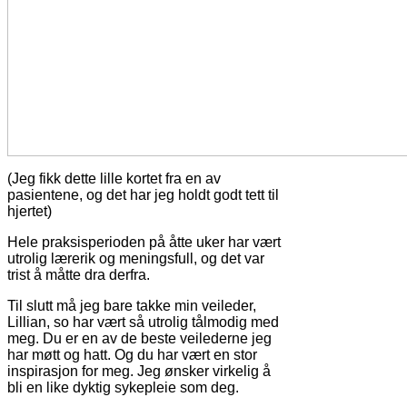
(Jeg fikk dette lille kortet fra en av
pasientene, og det har jeg holdt godt tett til
hjertet)
Hele praksisperioden på åtte uker har vært
utrolig lærerik og meningsfull, og det var
trist å måtte dra derfra.
Til slutt må jeg bare takke min veileder,
Lillian, so har vært så utrolig tålmodig med
meg. Du er en av de beste veilederne jeg
har møtt og hatt. Og du har vært en stor
inspirasjon for meg. Jeg ønsker virkelig å
bli en like dyktig sykepleie som deg.