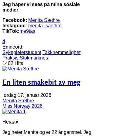
Jeg håper vi sees på mine sosiale
medier
Facebook:
Menita Sæthre
Instagram:
menita_saethre
TikTok:
me9tas
4
Emneord:
Sykepleierstudent
Takknemmelighet
Praksis
Stokmarknes
1402 Hits
En liten smakebit av meg
lørdag 17. januar 2026
Menita Sæthre
Miss Norway 2026
Heiaa♥
Jeg heter Menita og er 22 år gammel. Jeg