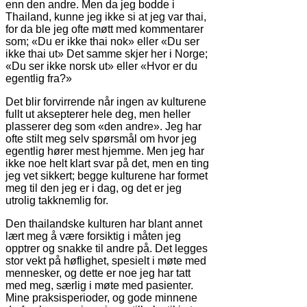
enn den andre. Men da jeg bodde i
Thailand, kunne jeg ikke si at jeg var thai,
for da ble jeg ofte møtt med kommentarer
som; «Du er ikke thai nok» eller «Du ser
ikke thai ut» Det samme skjer her i Norge;
«Du ser ikke norsk ut» eller «Hvor er du
egentlig fra?»
Det blir forvirrende når ingen av kulturene
fullt ut aksepterer hele deg, men heller
plasserer deg som «den andre». Jeg har
ofte stilt meg selv spørsmål om hvor jeg
egentlig hører mest hjemme. Men jeg har
ikke noe helt klart svar på det, men en ting
jeg vet sikkert; begge kulturene har formet
meg til den jeg er i dag, og det er jeg
utrolig takknemlig for.
Den thailandske kulturen har blant annet
lært meg å være forsiktig i måten jeg
opptrer og snakke til andre på. Det legges
stor vekt på høflighet, spesielt i møte med
mennesker, og dette er noe jeg har tatt
med meg, særlig i møte med pasienter.
Mine praksisperioder, og gode minnene