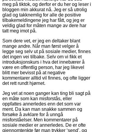
meg på tiktok, og derfor er du her og leser i
bloggen min akkurat nå. Jeg er så utrolig
glad og takknemlig for alle de positive
tilbakemeldingene jeg har fått, og jeg er
veldig glad for måten mange av dere har
tatt meg imot på.
Som dere vet, er jeg en deltaker blant
mange andre. Når man først velger å
legge seg selv ut på sosiale medier, finnes
det ingen vei tilbake. Selv om vi fikk et
introduksjonskurs i hva det innebærer å
være en offentlig person, har jeg likevel
blitt mer bevisst på at negative
kommentarer alltid vil finnes, og ofte ligger
det rett rundt hjørnet.
Jeg vet at noen ganger kan ting bli sagt på
en måte som kan misforstås, eller
oppfattes annerledes enn det som var
ment. Da kan man snakke sammen og
forsøke å avklare for å unngå
misforståelser. Men kommentarer på
sosiale medier er annerledes. De er ofte
gjennomtenkte før man trykker ‘send’, og