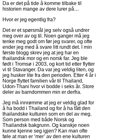
Da er det på tide å komme tilbake til
historien mange av dere lurer på…
Hvor er jeg egentlig fra?
Det er et spørsmål jeg selv også undrer
meg over av og til. Noen ganger må jeg
tenke meg godt om før jeg svarer, og ofte
ender jeg med å svare litt rundt det. I min
første blogg skrev jeg at jeg har en
thailandsk mor og en norsk far. Jeg ble
født i Tromsø i 2003, og kort tid etter flytter
vi til Stavanger. Da var jeg veldig liten, og
jeg husker lite fra den perioden. Etter 4 år i
Norge flyttet familien vår til Thailand,
Udon-Thani hvor vi bodde i seks år. Store
deler av barndommen min er derfra.
Jeg må innrømme at jeg er veldig glad for
å ha bodd i Thailand og for å ha fått den
thailandske kulturen som en del av meg.
Som person med både Norsk og
Thailandsk bakgrunn. Og kanskje noen
kunne kjenne seg igjen? Kan man ofte
føle at man er ‘mer’ av den ene kulturen