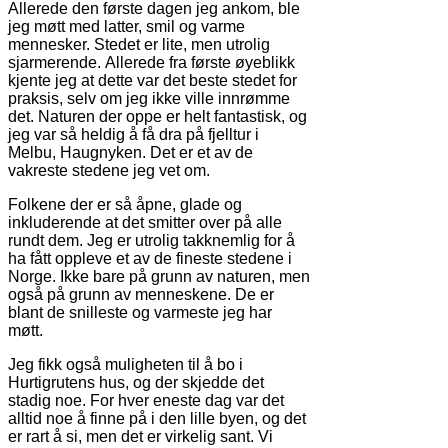
Allerede den første dagen jeg ankom, ble
jeg møtt med latter, smil og varme
mennesker. Stedet er lite, men utrolig
sjarmerende. Allerede fra første øyeblikk
kjente jeg at dette var det beste stedet for
praksis, selv om jeg ikke ville innrømme
det. Naturen der oppe er helt fantastisk, og
jeg var så heldig å få dra på fjelltur i
Melbu, Haugnyken. Det er et av de
vakreste stedene jeg vet om.
Folkene der er så åpne, glade og
inkluderende at det smitter over på alle
rundt dem. Jeg er utrolig takknemlig for å
ha fått oppleve et av de fineste stedene i
Norge. Ikke bare på grunn av naturen, men
også på grunn av menneskene. De er
blant de snilleste og varmeste jeg har
møtt.
Jeg fikk også muligheten til å bo i
Hurtigrutens hus, og der skjedde det
stadig noe. For hver eneste dag var det
alltid noe å finne på i den lille byen, og det
er rart å si, men det er virkelig sant. Vi