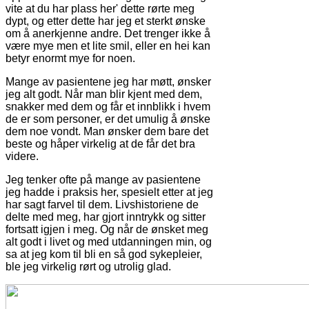
vite at du har plass her' dette rørte meg
dypt, og etter dette har jeg et sterkt ønske
om å anerkjenne andre. Det trenger ikke å
være mye men et lite smil, eller en hei kan
betyr enormt mye for noen.
Mange av pasientene jeg har møtt, ønsker
jeg alt godt. Når man blir kjent med dem,
snakker med dem og får et innblikk i hvem
de er som personer, er det umulig å ønske
dem noe vondt. Man ønsker dem bare det
beste og håper virkelig at de får det bra
videre.
Jeg tenker ofte på mange av pasientene
jeg hadde i praksis her, spesielt etter at jeg
har sagt farvel til dem. Livshistoriene de
delte med meg, har gjort inntrykk og sitter
fortsatt igjen i meg. Og når de ønsket meg
alt godt i livet og med utdanningen min, og
sa at jeg kom til bli en så god sykepleier,
ble jeg virkelig rørt og utrolig glad.