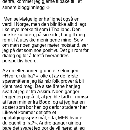
derfra, kommer jeg gjerne tilbake til i et
senere blogginnlegg ⯑
Men selvfølgelig er høflighet også en
verdi i Norge, men den blir ikke alltid lagt
like mye merke til som i Thailand. Den
norske kulturen, på sin side, har gitt meg
rom til å uttrykke meningene mine. Selv
om man noen ganger møter motstand, ser
jeg på det som noe positivt. Det gir rom for
dialog og for å forstå hverandres
perspektiv bedre.
Av en eller annen grunn er setningen
«Hvor er du fra?» ofte et av de første
spørsmålene jeg får når folk prøver å bli
kjent med meg. De siste årene har jeg
svart at jeg er fra Askim. Noen ganger
legger jeg også til, at jeg ble født i Tromsø,
at faren min er fra Bodø, og at jeg har en
søster som bor her, og derfor studerer her.
Likevel kommer det ofte et
oppfølgingsspørsmål; «Ja, MEN hvor er
du egentlig fra?». Andre ganger gir jeg
bare det svaret jeg tror de vil høre; at jeg