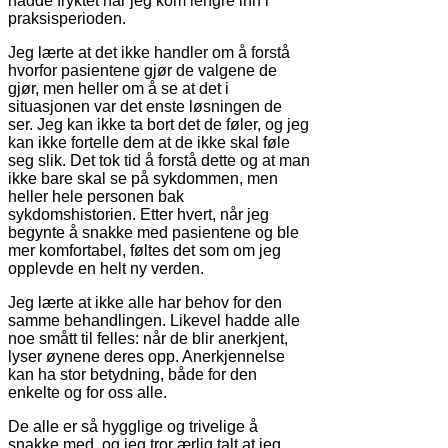
hadde fryktet når jeg kom lengre inn i
praksisperioden.
Jeg lærte at det ikke handler om å forstå
hvorfor pasientene gjør de valgene de
gjør, men heller om å se at det i
situasjonen var det enste løsningen de
ser. Jeg kan ikke ta bort det de føler, og jeg
kan ikke fortelle dem at de ikke skal føle
seg slik. Det tok tid å forstå dette og at man
ikke bare skal se på sykdommen, men
heller hele personen bak
sykdomshistorien. Etter hvert, når jeg
begynte å snakke med pasientene og ble
mer komfortabel, føltes det som om jeg
opplevde en helt ny verden.
Jeg lærte at ikke alle har behov for den
samme behandlingen. Likevel hadde alle
noe smått til felles: når de blir anerkjent,
lyser øynene deres opp. Anerkjennelse
kan ha stor betydning, både for den
enkelte og for oss alle.
De alle er så hygglige og trivelige å
snakke med, og jeg tror ærlig talt at jeg