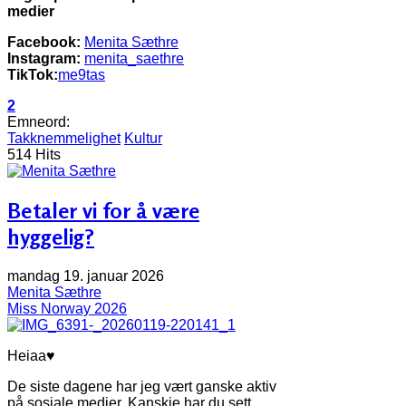
medier
Facebook:
Menita Sæthre
Instagram:
menita_saethre
TikTok:
me9tas
2
Emneord:
Takknemmelighet
Kultur
514 Hits
Betaler vi for å være
hyggelig?
mandag 19. januar 2026
Menita Sæthre
Miss Norway 2026
Heiaa♥
De siste dagene har jeg vært ganske aktiv
på sosiale medier. Kanskje har du sett