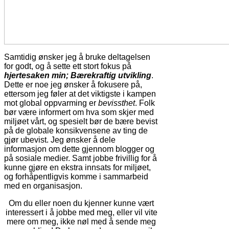
Samtidig ønsker jeg å bruke deltagelsen
for godt, og å sette ett stort fokus på
hjertesaken min; Bærekraftig utvikling
.
Dette er noe jeg ønsker å fokusere på,
ettersom jeg føler at det viktigste i kampen
mot global oppvarming er
bevissthet
. Folk
bør være informert om hva som skjer med
miljøet vårt, og spesielt bør de bære bevist
på de globale konsikvensene av ting de
gjør ubevist. Jeg ønsker å dele
informasjon om dette gjennom blogger og
på sosiale medier. Samt jobbe frivillig for å
kunne gjøre en ekstra innsats for miljøet,
og forhåpentligvis komme i sammarbeid
med en organisasjon.
Om du eller noen du kjenner kunne vært
interessert i å jobbe med meg, eller vil vite
mere om meg, ikke nøl med å sende meg