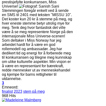
prestisjefylte konkurransen, Miss
Universe!
Stemmingen foregår enkelt ved å sende
en SMS til 2401 med teksten "MISSU 10".
Det koster kun 20 kr å stemme på meg, og
hver eneste stemme betyr utrolig mye for
meg. Tenk deg hvor fantastisk det ville
være å se meg representere Norge på den
internasjonale Miss Universe-scenen!
Som deltaker i Miss Norway har jeg
arbeidet hardt for å være en god
rollemodell og ambassadør. Jeg har
dedikert tid og energi for å forberede meg
til konkurransen og tilegne meg kunnskap
om ulike kulturelle aspekter. Min visjon er
å være en representant for bærekraft,
redde mennesker ut av menneskehandel
og kjempe for barns rettigheter til
utdannelse.
3
Emneord:
finalist
2023
stem på meg
968 Hits