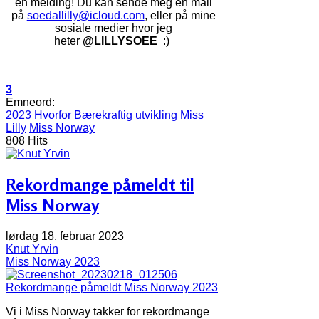
en melding! Du kan sende meg en mail
på
soedallilly@icloud.com
, eller på mine
sosiale medier hvor jeg
heter
@LILLYSOEE
:)
3
Emneord:
2023
Hvorfor
Bærekraftig utvikling
Miss
Lilly
Miss Norway
808 Hits
Rekordmange påmeldt til
Miss Norway
lørdag 18. februar 2023
Knut Yrvin
Miss Norway 2023
Rekordmange påmeldt Miss Norway 2023
Vi i Miss Norway takker for rekordmange