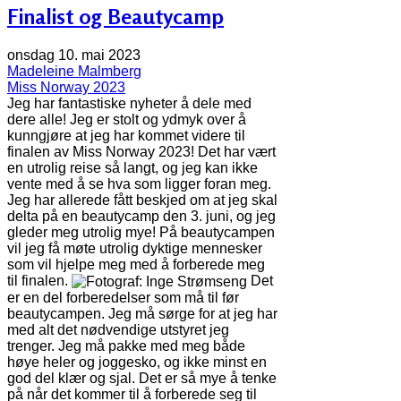
Finalist og Beautycamp
onsdag 10. mai 2023
Madeleine Malmberg
Miss Norway 2023
Jeg har fantastiske nyheter å dele med
dere alle! Jeg er stolt og ydmyk over å
kunngjøre at jeg har kommet videre til
finalen av Miss Norway 2023! Det har vært
en utrolig reise så langt, og jeg kan ikke
vente med å se hva som ligger foran meg.
Jeg har allerede fått beskjed om at jeg skal
delta på en beautycamp den 3. juni, og jeg
gleder meg utrolig mye! På beautycampen
vil jeg få møte utrolig dyktige mennesker
som vil hjelpe meg med å forberede meg
til finalen.
Det
er en del forberedelser som må til før
beautycampen. Jeg må sørge for at jeg har
med alt det nødvendige utstyret jeg
trenger. Jeg må pakke med meg både
høye heler og joggesko, og ikke minst en
god del klær og sjal. Det er så mye å tenke
på når det kommer til å forberede seg til