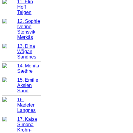
11. Elin
Hoff
Teigen
12. Sophie
Iverine
Stensvik
Mørkås
13. Dina
Wågan
Sandnes
14. Menita
Sæthre
15. Emilie
Akslen
Sand
16.
Madelen
Langnes
17. Kajsa
Simona
Krohn-