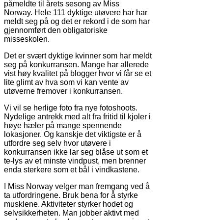
påmeldte til årets sesong av Miss
Norway. Hele 111 dyktige utøvere har har
meldt seg på og det er rekord i de som har
gjennomført den obligatoriske
misseskolen.
Det er svært dyktige kvinner som har meldt
seg på konkurransen. Mange har allerede
vist høy kvalitet på blogger hvor vi får se et
lite glimt av hva som vi kan vente av
utøverne fremover i konkurransen.
Vi vil se herlige foto fra nye fotoshoots.
Nydelige antrekk med alt fra fritid til kjoler i
høye hæler på mange spennende
lokasjoner. Og kanskje det viktigste er å
utfordre seg selv hvor utøvere i
konkurransen ikke lar seg blåse ut som et
te-lys av et minste vindpust, men brenner
enda sterkere som et bål i vindkastene.
I Miss Norway velger man fremgang ved å
ta utfordringene. Bruk bena for å styrke
musklene. Aktiviteter styrker hodet og
selvsikkerheten. Man jobber aktivt med