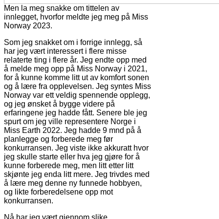
Men la meg snakke om tittelen av
innlegget, hvorfor meldte jeg meg på Miss
Norway 2023.
Som jeg snakket om i forrige innlegg, så
har jeg vært interessert i flere misse
relaterte ting i flere år. Jeg endte opp med
å melde meg opp på Miss Norway i 2021,
for å kunne komme litt ut av komfort sonen
og å lære fra opplevelsen. Jeg syntes Miss
Norway var ett veldig spennende opplegg,
og jeg ønsket å bygge videre på
erfaringene jeg hadde fått. Senere ble jeg
spurt om jeg ville representere Norge i
Miss Earth 2022. Jeg hadde 9 mnd på å
planlegge og forberede meg før
konkurransen. Jeg viste ikke akkuratt hvor
jeg skulle starte eller hva jeg gjøre for å
kunne forberede meg, men litt etter litt
skjønte jeg enda litt mere. Jeg trivdes med
å lære meg denne ny funnede hobbyen,
og likte forberedelsene opp mot
konkurransen.
Nå har jeg vært gjennom slike