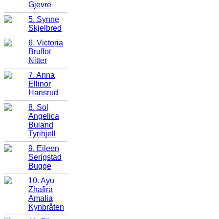
Gjevre
5. Synne
Skjelbred
6. Victoria
Bruflot
Nitter
7. Anna
Ellinor
Hansrud
8. Sol
Angelica
Buland
Tyrihjell
9. Eileen
Serigstad
Bugge
10. Ayu
Zhafira
Amalia
Kynbråten