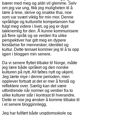
bærer med meg og aldri vil glemme. Selv
om jeg var ung, fikk jeg muligheten til å
lære å lese, skrive og snakke thai, noe
som var svært viktig for min mor. Denne
språklige og kulturelle kompetansen har
fulgt meg videre i livet, og jeg er dypt
takknemlig for den. Å kunne kommunisere
på flere språk og se verden fra ulike
perspektiver har gitt meg en dypere
forståelse for mennesker, identitet og
kultur. Dette temaet kommer jeg til å ta opp
igjen i bloggen min senere.
Da vi senere flyttet tilbake til Norge, måtte
jeg lære både språket og den norske
kulturen på nytt. Alt føltes nytt og ukjent.
Jeg lærte mye i denne perioden, men
opplever fortsatt at det er mer å forstå og
reflektere over. Særlig kan det være
utfordrende når normer og verdier fra to
ulike kulturer står i kontrast til hverandre.
Dette er noe jeg ønsker å komme tilbake til
i et senere blogginnlegg.
Jeg har fullført både ungdomsskole og