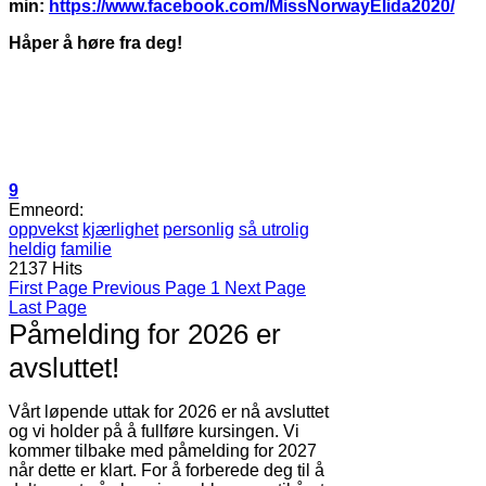
min:
https://www.facebook.com/MissNorwayElida2020/
Håper å høre fra deg!
9
Emneord:
oppvekst
kjærlighet
personlig
så utrolig
heldig
familie
2137 Hits
First Page
Previous Page
1
Next Page
Last Page
Påmelding for 2026 er
avsluttet!
Vårt løpende uttak for 2026 er nå avsluttet
og vi holder på å fullføre kursingen. Vi
kommer tilbake med påmelding for 2027
når dette er klart. For å forberede deg til å