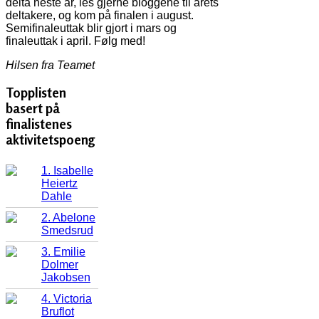
delta neste år, les gjerne bloggene til årets
deltakere, og kom på finalen i august.
Semifinaleuttak blir gjort i mars og
finaleuttak i april. Følg med!
Hilsen fra Teamet
Topplisten
basert på
finalistenes
aktivitetspoeng
1. Isabelle
Heiertz
Dahle
2. Abelone
Smedsrud
3. Emilie
Dolmer
Jakobsen
4. Victoria
Bruflot