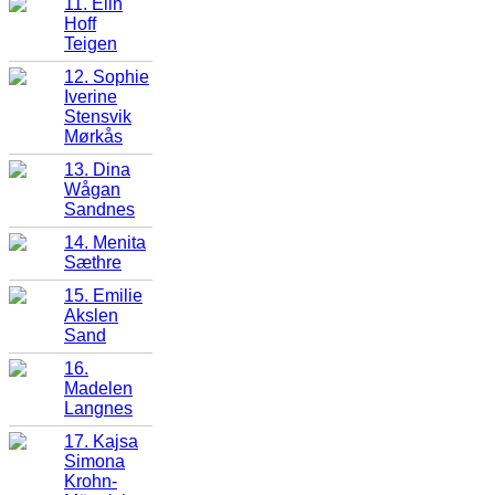
11. Elin
Hoff
Teigen
12. Sophie
Iverine
Stensvik
Mørkås
13. Dina
Wågan
Sandnes
14. Menita
Sæthre
15. Emilie
Akslen
Sand
16.
Madelen
Langnes
17. Kajsa
Simona
Krohn-