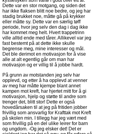
kyssesyken som varte i godt over ett år.
Dette var en stor motgang, og siden det
har ikke flaksen blitt noe bedre, og jeg har
stadig brukket noe, måtte gå på krykker
eller måtte sy. Dette var en særlig tøff
periode, hvor jeg selv den dag i dag ikke
har kommet meg helt. Hvert trappetrinn
ville alltid ende med tårer. Allikevel var jeg
fast bestemt på at dette ikke skulle
begrense meg, mine interesser og mål.
Det ble derimot en motivasjon for å vise
alle at alt egentlig går om man har
motivasjon og er villig til å jobbe hardt.
På grunn av motstanden jeg selv har
opplevd, og etter å ha opplevd at venner
av meg har måtte kjempe blant annet
kampen mot kreft, har hjertet mitt for å gi
motivasjon, hjelp og støtte til andre som
trenger det, blitt stor! Dette er også
hovedårsaken til at jeg på fritiden jobber
frivillig som ansvarlig for Krafttak mot Kreft
på skolen min. I tillegg har jeg vært med
som frivillig på en del ulike leirer for barn
og ungdom. -Og jeg elsker det! Det er