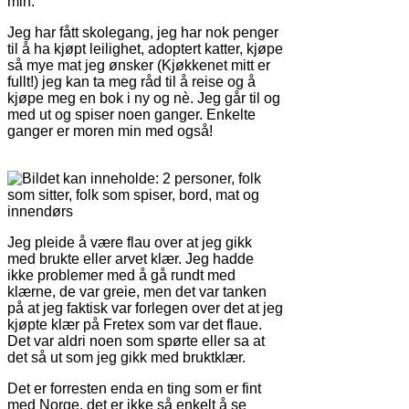
min.
Jeg har fått skolegang, jeg har nok penger
til å ha kjøpt leilighet, adoptert katter, kjøpe
så mye mat jeg ønsker (Kjøkkenet mitt er
fullt!) jeg kan ta meg råd til å reise og å
kjøpe meg en bok i ny og nè. Jeg går til og
med ut og spiser noen ganger. Enkelte
ganger er moren min med også!
Jeg pleide å være flau over at jeg gikk
med brukte eller arvet klær. Jeg hadde
ikke problemer med å gå rundt med
klærne, de var greie, men det var tanken
på at jeg faktisk var forlegen over det at jeg
kjøpte klær på Fretex som var det flaue.
Det var aldri noen som spørte eller sa at
det så ut som jeg gikk med bruktklær.
Det er forresten enda en ting som er fint
med Norge, det er ikke så enkelt å se