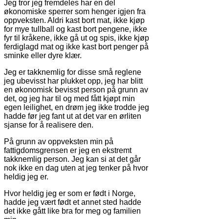
Jeg tror jeg fremdeles har en del
økonomiske sperrer som henger igjen fra
oppveksten. Aldri kast bort mat, ikke kjøp
for mye tullball og kast bort pengene, ikke
fyr til kråkene, ikke gå ut og spis, ikke kjøp
ferdiglagd mat og ikke kast bort penger på
sminke eller dyre klær.
Jeg er takknemlig for disse små reglene
jeg ubevisst har plukket opp, jeg har blitt
en økonomisk bevisst person på grunn av
det, og jeg har til og med fått kjøpt min
egen leilighet, en drøm jeg ikke trodde jeg
hadde før jeg fant ut at det var en ørliten
sjanse for å realisere den.
På grunn av oppveksten min på
fattigdomsgrensen er jeg en ekstremt
takknemlig person. Jeg kan si at det går
nok ikke en dag uten at jeg tenker på hvor
heldig jeg er.
Hvor heldig jeg er som er født i Norge,
hadde jeg vært født et annet sted hadde
det ikke gått like bra for meg og familien