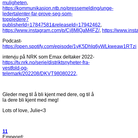
muligheten
,
https://kommunikasjon.ntb.no/pressemelding/unge-
ledertalenter-far-prove-seg-som-
toppledere?
publisherId=17847581&releaseId=17942462
,
https://www.instagram.com/p/Cj8MIQaM4FZ/
,
https://www.in
Podcast-
https://open.spotify.com/episode/1yK5Dhlq6yWLkweaw1RTzi
intervju på NRK som Emax deltaker 2022-
https://tv.nrk.no/serie/distriktsnyheter-fra-
vestfold-og-
telemark/202208/DKVT98080222,
Gleder meg til å bli kjent med dere, og til å
la dere bli kjent med meg!
Lots of love, Julie<3
11
Emneord: