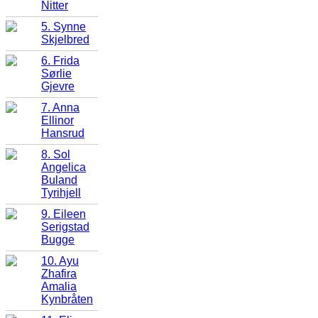
Nitter
5. Synne
Skjelbred
6. Frida
Sørlie
Gjevre
7. Anna
Ellinor
Hansrud
8. Sol
Angelica
Buland
Tyrihjell
9. Eileen
Serigstad
Bugge
10. Ayu
Zhafira
Amalia
Kynbråten