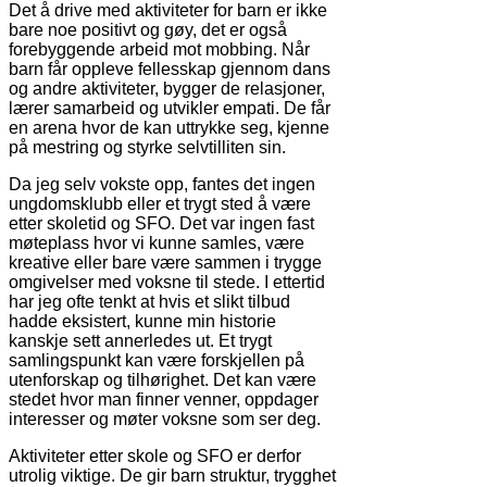
Det å drive med aktiviteter for barn er ikke
bare noe positivt og gøy, det er også
forebyggende arbeid mot mobbing. Når
barn får oppleve fellesskap gjennom dans
og andre aktiviteter, bygger de relasjoner,
lærer samarbeid og utvikler empati. De får
en arena hvor de kan uttrykke seg, kjenne
på mestring og styrke selvtilliten sin.
Da jeg selv vokste opp, fantes det ingen
ungdomsklubb eller et trygt sted å være
etter skoletid og SFO. Det var ingen fast
møteplass hvor vi kunne samles, være
kreative eller bare være sammen i trygge
omgivelser med voksne til stede. I ettertid
har jeg ofte tenkt at hvis et slikt tilbud
hadde eksistert, kunne min historie
kanskje sett annerledes ut. Et trygt
samlingspunkt kan være forskjellen på
utenforskap og tilhørighet. Det kan være
stedet hvor man finner venner, oppdager
interesser og møter voksne som ser deg.
Aktiviteter etter skole og SFO er derfor
utrolig viktige. De gir barn struktur, trygghet