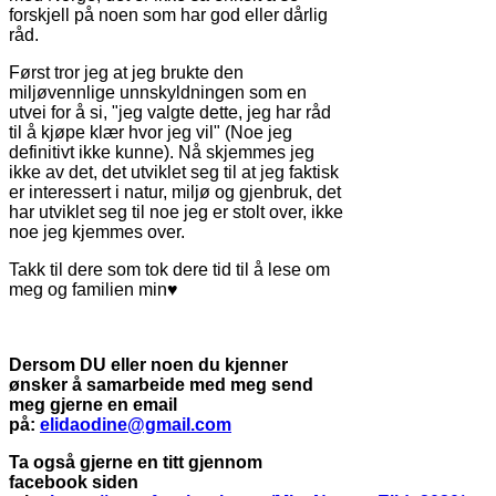
forskjell på noen som har god eller dårlig
råd.
Først tror jeg at jeg brukte den
miljøvennlige unnskyldningen som en
utvei for å si, "jeg valgte dette, jeg har råd
til å kjøpe klær hvor jeg vil" (Noe jeg
definitivt ikke kunne). Nå skjemmes jeg
ikke av det, det utviklet seg til at jeg faktisk
er interessert i natur, miljø og gjenbruk, det
har utviklet seg til noe jeg er stolt over, ikke
noe jeg kjemmes over.
Takk til dere som tok dere tid til å lese om
meg og familien min♥
Dersom DU eller noen du kjenner
ønsker å samarbeide med meg send
meg gjerne en email
på:
elidaodine@gmail.com
Ta også gjerne en titt gjennom
facebook siden