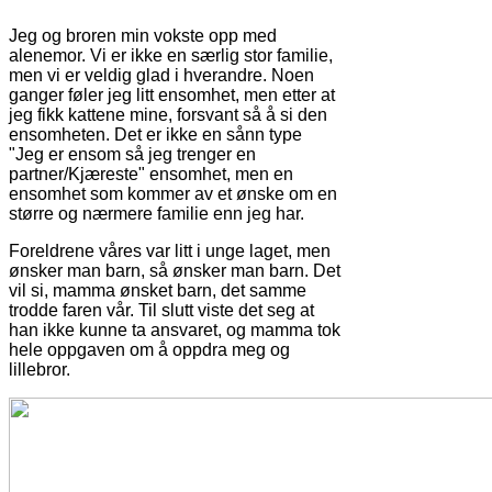
Jeg og broren min vokste opp med
alenemor. Vi er ikke en særlig stor familie,
men vi er veldig glad i hverandre. Noen
ganger føler jeg litt ensomhet, men etter at
jeg fikk kattene mine, forsvant så å si den
ensomheten. Det er ikke en sånn type
"Jeg er ensom så jeg trenger en
partner/Kjæreste" ensomhet, men en
ensomhet som kommer av et ønske om en
større og nærmere familie enn jeg har.
Foreldrene våres var litt i unge laget, men
ønsker man barn, så ønsker man barn. Det
vil si, mamma ønsket barn, det samme
trodde faren vår. Til slutt viste det seg at
han ikke kunne ta ansvaret, og mamma tok
hele oppgaven om å oppdra meg og
lillebror.