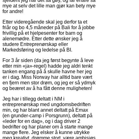
sjeldent jeg har det så gøy, og får erfare så
mye at selv det lille man gjør kan bety mye
for andre!
Etter videregående skal jeg derfor ta et
friår og bo 4,5 måneder på Bali for å jobbe
frivillig på et hjelpesenter for barn og
alenemødre. Etter dette ønsker jeg å
studere Entreprenørskap eller
Markedsføring og ledelse på BI.
For 3 år siden (da jeg først begynte å leve
etter min «ja»-regel) hadde jeg aldri tenkt
tanken engang på å skulle havne her jeg
er i dag. Miss Norway har alltid bare vært
en fjern men stor drøm, og jeg er så ydmyk
og beæret av å ha fått denne muligheten!
Jeg har i tillegg deltatt i NM i
entreprenørskap med ungdomsbedriften
min, og har blant annet deltatt på Emax
(en grunder-camp i Porsgrunn), deltatt på
«leder for en dag», og i dag driver 2
bedrifter og har planer om å starte mange
mange flere. Jeg elsker å kunne utrykke
meg kreativt, drømme stort, være ambisiøs