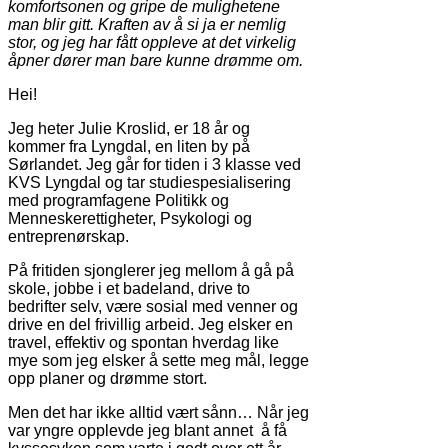
komfortsonen og gripe de mulighetene
man blir gitt. Kraften av å si ja er nemlig
stor, og jeg har fått oppleve at det virkelig
åpner dører man bare kunne drømme om.
Hei!
Jeg heter Julie Kroslid, er 18 år og
kommer fra Lyngdal, en liten by på
Sørlandet. Jeg går for tiden i 3 klasse ved
KVS Lyngdal og tar studiespesialisering
med programfagene Politikk og
Menneskerettigheter, Psykologi og
entreprenørskap.
På fritiden sjonglerer jeg mellom å gå på
skole, jobbe i et badeland, drive to
bedrifter selv, være sosial med venner og
drive en del frivillig arbeid. Jeg elsker en
travel, effektiv og spontan hverdag like
mye som jeg elsker å sette meg mål, legge
opp planer og drømme stort.
Men det har ikke alltid vært sånn… Når jeg
var yngre opplevde jeg blant annet å få