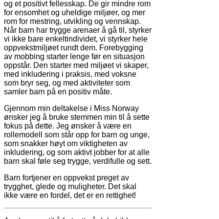
og et positivt fellesskap. De gir mindre rom
for ensomhet og uheldige miljøer, og mer
rom for mestring, utvikling og vennskap.
Når barn har trygge arenaer å gå til, styrker
vi ikke bare enkeltindividet, vi styrker hele
oppvekstmiljøet rundt dem. Forebygging
av mobbing starter lenge før en situasjon
oppstår. Den starter med miljøet vi skaper,
med inkludering i praksis, med voksne
som bryr seg, og med aktiviteter som
samler barn på en positiv måte.
Gjennom min deltakelse i Miss Norway
ønsker jeg å bruke stemmen min til å sette
fokus på dette. Jeg ønsker å være en
rollemodell som står opp for barn og unge,
som snakker høyt om viktigheten av
inkludering, og som aktivt jobber for at alle
barn skal føle seg trygge, verdifulle og sett.
Barn fortjener en oppvekst preget av
trygghet, glede og muligheter. Det skal
ikke være en fordel, det er en rettighet!