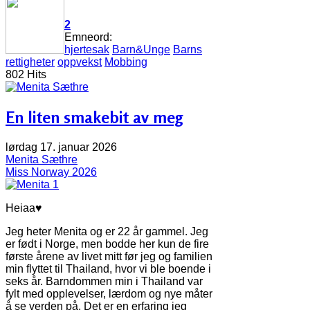
2
Emneord:
hjertesak
Barn&Unge
Barns
rettigheter
oppvekst
Mobbing
802 Hits
En liten smakebit av meg
lørdag 17. januar 2026
Menita Sæthre
Miss Norway 2026
Heiaa♥
Jeg heter Menita og er 22 år gammel. Jeg
er født i Norge, men bodde her kun de fire
første årene av livet mitt før jeg og familien
min flyttet til Thailand, hvor vi ble boende i
seks år. Barndommen min i Thailand var
fylt med opplevelser, lærdom og nye måter
å se verden på. Det er en erfaring jeg