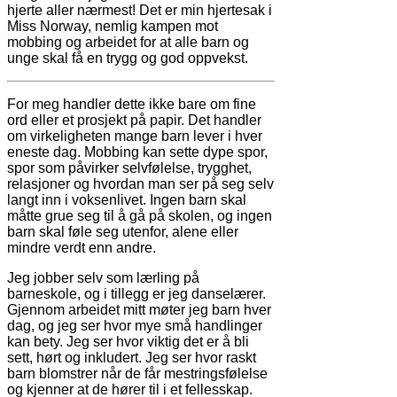
hjerte aller nærmest! Det er min hjertesak i
Miss Norway, nemlig kampen mot
mobbing og arbeidet for at alle barn og
unge skal få en trygg og god oppvekst.
For meg handler dette ikke bare om fine
ord eller et prosjekt på papir. Det handler
om virkeligheten mange barn lever i hver
eneste dag. Mobbing kan sette dype spor,
spor som påvirker selvfølelse, trygghet,
relasjoner og hvordan man ser på seg selv
langt inn i voksenlivet. Ingen barn skal
måtte grue seg til å gå på skolen, og ingen
barn skal føle seg utenfor, alene eller
mindre verdt enn andre.
Jeg jobber selv som lærling på
barneskole, og i tillegg er jeg danselærer.
Gjennom arbeidet mitt møter jeg barn hver
dag, og jeg ser hvor mye små handlinger
kan bety. Jeg ser hvor viktig det er å bli
sett, hørt og inkludert. Jeg ser hvor raskt
barn blomstrer når de får mestringsfølelse
og kjenner at de hører til i et fellesskap.