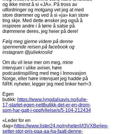
og ikke minst å si «JA». På tross av
utfordringer og motgang vet jeg at med
store drømmer og ved å si «ja» kan store
ting skje. Med dette ønsker jeg også å
inspirere andre i å tørre å satse på
drømmene deres, jeg heier på dere!
Følg meg gjerne videre på denne
spennende reisen på facebook og
instagram @juliekroslid
Om du vil lese mer om meg, mine
intervjuer i ulike aviser, høre
podcastinspilling med meg i Innovasjon
Norge, eller høre intervjuet jeg hadde på
NRK nyheter, legger jeg med linker her!<3
Egen
butikk:
https://www.lyngdalsavis.no/julie-
17-startet-egen-nettbutikk-det-er-en-drom-
som-har-gatt-i-oppfyllelse/s/5-104-212434
«Leder for en
dag»:
https://www.lister24.no/nyheter/i/l3VXBe/jeg-
setter-stor-pris-paa-aa-ha-faatt-denne-