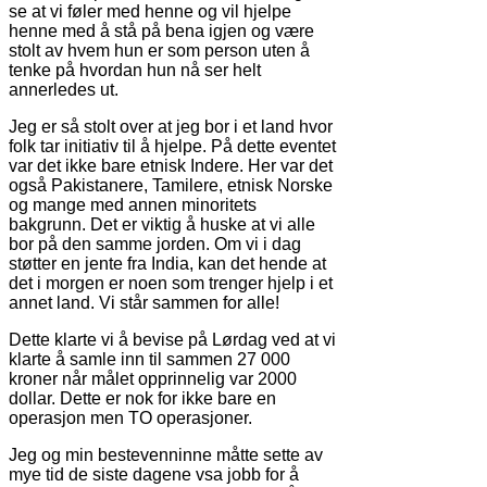
se at vi føler med henne og vil hjelpe
henne med å stå på bena igjen og være
stolt av hvem hun er som person uten å
tenke på hvordan hun nå ser helt
annerledes ut.
Jeg er så stolt over at jeg bor i et land hvor
folk tar initiativ til å hjelpe. På dette eventet
var det ikke bare etnisk Indere. Her var det
også Pakistanere, Tamilere, etnisk Norske
og mange med annen minoritets
bakgrunn. Det er viktig å huske at vi alle
bor på den samme jorden. Om vi i dag
støtter en jente fra India, kan det hende at
det i morgen er noen som trenger hjelp i et
annet land. Vi står sammen for alle!
Dette klarte vi å bevise på Lørdag ved at vi
klarte å samle inn til sammen 27 000
kroner når målet opprinnelig var 2000
dollar. Dette er nok for ikke bare en
operasjon men TO operasjoner.
Jeg og min bestevenninne måtte sette av
mye tid de siste dagene vsa jobb for å