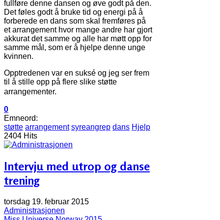
fullføre denne dansen og øve godt på den.
Det føles godt å bruke tid og energi på å
forberede en dans som skal fremføres på
et arrangement hvor mange andre har gjort
akkurat det samme og alle har møtt opp for
samme mål, som er å hjelpe denne unge
kvinnen.
Opptredenen var en suksé og jeg ser frem
til å stille opp på flere slike støtte
arrangementer.
0
Emneord:
støtte
arrangement
syreangrep
dans
Hjelp
2404 Hits
Intervju med utrop og danse
trening
torsdag 19. februar 2015
Administrasjonen
Miss Universe Norway 2015