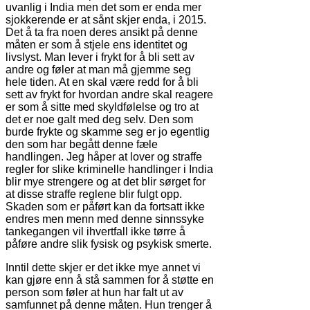
uvanlig i India men det som er enda mer
sjokkerende er at sånt skjer enda, i 2015.
Det å ta fra noen deres ansikt på denne
måten er som å stjele ens identitet og
livslyst. Man lever i frykt for å bli sett av
andre og føler at man må gjemme seg
hele tiden. At en skal være redd for å bli
sett av frykt for hvordan andre skal reagere
er som å sitte med skyldfølelse og tro at
det er noe galt med deg selv. Den som
burde frykte og skamme seg er jo egentlig
den som har begått denne fæle
handlingen. Jeg håper at lover og straffe
regler for slike kriminelle handlinger i India
blir mye strengere og at det blir sørget for
at disse straffe reglene blir fulgt opp.
Skaden som er påført kan da fortsatt ikke
endres men menn med denne sinnssyke
tankegangen vil ihvertfall ikke tørre å
påføre andre slik fysisk og psykisk smerte.
Inntil dette skjer er det ikke mye annet vi
kan gjøre enn å stå sammen for å støtte en
person som føler at hun har falt ut av
samfunnet på denne måten. Hun trenger å