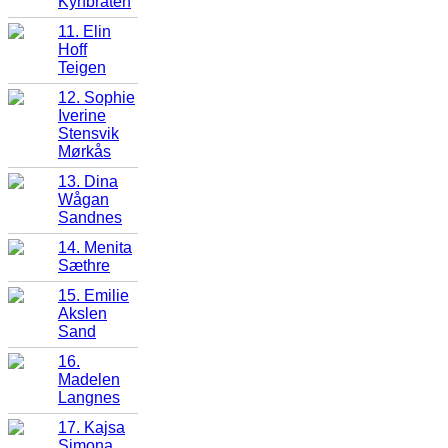
Kynbråten
11. Elin
Hoff
Teigen
12. Sophie
Iverine
Stensvik
Mørkås
13. Dina
Wågan
Sandnes
14. Menita
Sæthre
15. Emilie
Akslen
Sand
16.
Madelen
Langnes
17. Kajsa
Simona