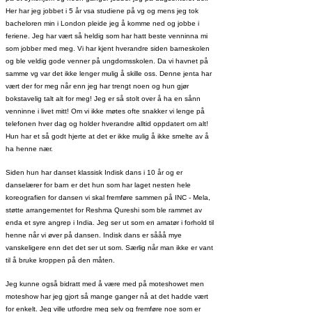
Her har jeg jobbet i 5 år vsa studiene på vg og mens jeg tok
bacheloren min i London pleide jeg å komme ned og jobbe i
feriene. Jeg har vært så heldig som har hatt beste venninna mi
som jobber med meg. Vi har kjent hverandre siden barneskolen
og ble veldig gode venner på ungdomsskolen. Da vi havnet på
samme vg var det ikke lenger mulig å skille oss. Denne jenta har
vært der for meg når enn jeg har trengt noen og hun gjør
bokstavelig talt alt for meg! Jeg er så stolt over å ha en sånn
venninne i livet mitt! Om vi ikke møtes ofte snakker vi lenge på
telefonen hver dag og holder hverandre alltid oppdatert om alt!
Hun har et så godt hjerte at det er ikke mulig å ikke smelte av å
ha henne nær.
Siden hun har danset klassisk Indisk dans i 10 år og er
danselærer for barn er det hun som har laget nesten hele
koreografien for dansen vi skal fremføre sammen på INC - Mela,
støtte arrangementet for Reshma Qureshi som ble rammet av
enda et syre angrep i India. Jeg ser ut som en amatør i forhold til
henne når vi øver på dansen. Indisk dans er sååå mye
vanskeligere enn det det ser ut som. Særlig når man ikke er vant
til å bruke kroppen på den måten.
Jeg kunne også bidratt med å være med på moteshowet men
moteshow har jeg gjort så mange ganger nå at det hadde vært
for enkelt. Jeg ville utfordre meg selv og fremføre noe som er