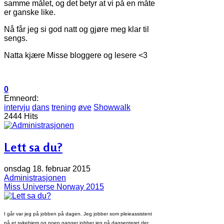
samme målet, og det betyr at vi på en måte
er ganske like.
Nå får jeg si god natt og gjøre meg klar til
sengs.
Natta kjære Misse bloggere og lesere <3
0
Emneord:
intervju
dans
trening
øve
Showwalk
2444 Hits
Lett sa du?
onsdag 18. februar 2015
Administrasjonen
Miss Universe Norway 2015
I går var jeg på jobben på dagen. Jeg jobber som pleieassistent
på et sykehjem og noen ganger jobber jeg på dagsenteret der.