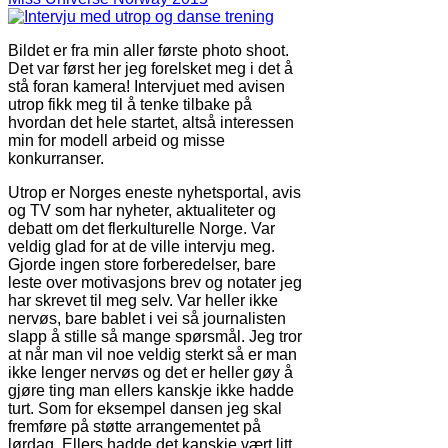
Bildet er fra min aller første photo shoot.
Det var først her jeg forelsket meg i det å
stå foran kamera! Intervjuet med avisen
utrop fikk meg til å tenke tilbake på
hvordan det hele startet, altså interessen
min for modell arbeid og misse
konkurranser.
Utrop er Norges eneste nyhetsportal, avis
og TV som har nyheter, aktualiteter og
debatt om det flerkulturelle Norge. Var
veldig glad for at de ville intervju meg.
Gjorde ingen store forberedelser, bare
leste over motivasjons brev og notater jeg
har skrevet til meg selv. Var heller ikke
nervøs, bare bablet i vei så journalisten
slapp å stille så mange spørsmål. Jeg tror
at når man vil noe veldig sterkt så er man
ikke lenger nervøs og det er heller gøy å
gjøre ting man ellers kanskje ikke hadde
turt. Som for eksempel dansen jeg skal
fremføre på støtte arrangementet på
lørdag. Ellers hadde det kanskje vært litt