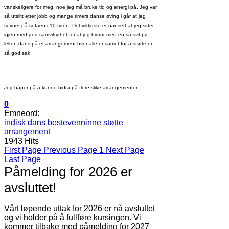
vanskeligere for meg, noe jeg må bruke tid og energi på. Jeg var
så utslitt etter jobb og mange timers danse øving i går at jeg
sovnet på sofaen i 10 tiden. Det viktigste er uansett at jeg sitter
igjen med god samvittighet for at jeg bidrar med en så søt pg
leken dans på et arrangement hvor alle er samet for å støtte en
så god sak!
Jeg håper på å kunne bidra på flere slike arrangementer.
0
Emneord:
indisk
dans
bestevenninne
støtte
arrangement
1943 Hits
First Page
Previous Page
1
Next Page
Last Page
Påmelding for 2026 er
avsluttet!
Vårt løpende uttak for 2026 er nå avsluttet
og vi holder på å fullføre kursingen. Vi
kommer tilbake med påmelding for 2027