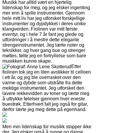
Musikk har alltid vært en hjertelig
lidenskap for meg, og jeg elsker ingenting
mer enn å spille instrumenter. Gjennom
hele mitt liv har jeg utforsket forskjellige
instrumenter og dypdykket i deres unike
klangverden. Fiolinen var mitt første
eventyr, og i hele 7 år fant jeg glede og
utfordringer i å mestre dette elegante
strengeinstrumentet. Jeg lærte noter og
teknikker, og hver gang bue og strenger
møttes, følte jeg en fortryllelse som bare
musikken kunne skape.
Etter
fiolinen tok jeg en liten avstikker til celloen
i ett år, og jeg ble overrasket over den
varme og dybde som utstrålte fra dette
mektige instrumentet. Jeg utforsket den
lavere rekkevidden av toner og lærte meg
å uttrykke følelser gjennom hver eneste
buestrøk. Etterhvert falt jeg også for gitar,
derfor lærte jeg meg dette på egenhand.
Men min lidenskap for musikk stopper ikke
der. Jeg elsker også å synge og danse.