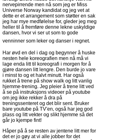
nervepirrende men nå som jeg er Miss
Universe Norway kandidat og jeg vet at
dette er et arrangement som støtter en sak
jeg har mye medfølelse for, gleder jeg meg
heller til å fremføre denne lekne uskyldige
dansen, hvor vi ser ut som to gode
venninner som leker og danser i regnet.
Har øvd en del i dag og begynner å huske
nesten hele koreografien men nå må vi
lage enda litt til koreografi i morgen for å
gjøre dansen litt lengre. Den burde jo vare
i minst to og et halvt minutt. Har også
rukket å trene på show walk og litt vanlig
hjemme-trening. Jeg pleier å trene litt ved
å se på instruksjons videoer på youtube
om jeg ikke rekker å dra på
treningssenteret og det blir sent. Bruker
bare youtube på TV'en, også har jeg god
plass og litt vekter og slikt hjemme så det
går jo kjempe fint!
Håper på å se resten av jentene litt mer for
det er jo gøy at vi alle jobber for det