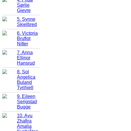
Sørlie
Gjevre
5. Synne
Skjelbred
6. Victoria
Bruflot
Nitter
7. Anna
Ellinor
Hansrud
8. Sol
Angelica
Buland
Tyrihjell
9. Eileen
Serigstad
Bugge
10. Ayu
Zhafira
Amalia