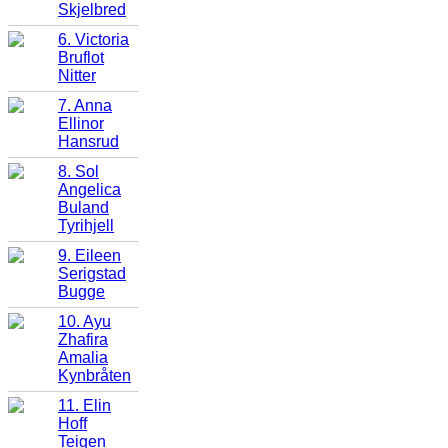
Skjelbred
6. Victoria
Bruflot
Nitter
7. Anna
Ellinor
Hansrud
8. Sol
Angelica
Buland
Tyrihjell
9. Eileen
Serigstad
Bugge
10. Ayu
Zhafira
Amalia
Kynbråten
11. Elin
Hoff
Teigen