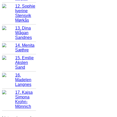
12. Sophie
Iverine
Stensvik
Mørkås
13. Dina
Wågan
Sandnes
14. Menita
Sæthre
15. Emilie
Akslen
Sand
16.
Madelen
Langnes
17. Kajsa
Simona
Krohn-
Mönnich