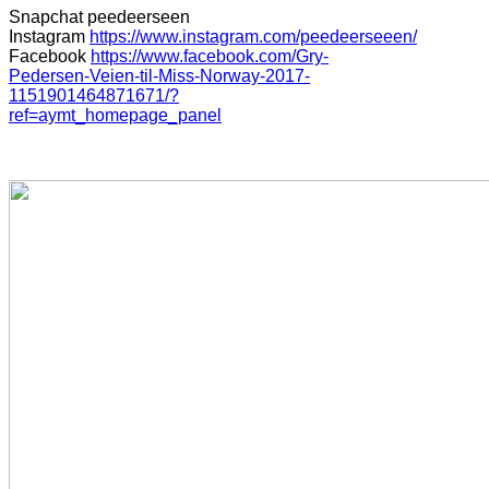
Snapchat peedeerseen
Instagram
https://www.instagram.com/peedeerseeen/
Facebook
https://www.facebook.com/Gry-
Pedersen-Veien-til-Miss-Norway-2017-
1151901464871671/?
ref=aymt_homepage_panel