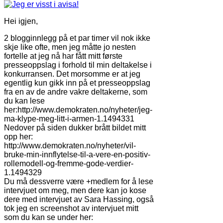
Hei igjen,
2 blogginnlegg på et par timer vil nok ikke
skje like ofte, men jeg måtte jo nesten
fortelle at jeg nå har fått mitt første
presseoppslag i forhold til min deltakelse i
konkurransen. Det morsomme er at jeg
egentlig kun gikk inn på et presseoppslag
fra en av de andre vakre deltakerne, som
du kan lese
her:http://www.demokraten.no/nyheter/jeg-
ma-klype-meg-litt-i-armen-1.1494331
Nedover på siden dukker brått bildet mitt
opp her:
http://www.demokraten.no/nyheter/vil-
bruke-min-innflytelse-til-a-vere-en-positiv-
rollemodell-og-fremme-gode-verdier-
1.1494329
Du må dessverre være +medlem for å lese
intervjuet om meg, men dere kan jo kose
dere med intervjuet av Sara Hassing, også
tok jeg en screenshot av intervjuet mitt
som du kan se under her: