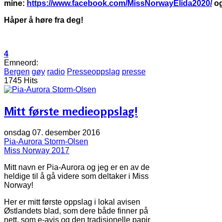
mine:
https://www.facebook.com/MissNorwayElida2020/
o
Håper å høre fra deg!
4
Emneord:
Bergen
gøy
radio
Presseoppslag
presse
1745 Hits
Mitt første medieoppslag!
onsdag 07. desember 2016
Pia-Aurora Storm-Olsen
Miss Norway 2017
Mitt navn er Pia-Aurora og jeg er en av de
heldige til å gå videre som deltaker i Miss
Norway!
Her er mitt første oppslag i lokal avisen
Østlandets blad, som dere både finner på
nett, som e-avis og den tradisjonelle papir