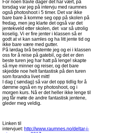
For noen travle dager det har vært, på
torsdag var jeg på intervju med raumnes
også photoshoot i 5 timer. Det var ikke
bare bare å komme seg opp på skolen på
fredag, men jeg klarte det også var det
jentekveld etter skolen, det var så utrolig
koselig. Vi er fire jenter i klassen så er
godt at vi kan samles og ha litt jente tid og
ikke bare være med gutter.
På lørdag brå bestemte jeg og ei i klassen
oss for å reise på gatebil, og det er den
beste turen jeg har hatt på lenge! skapte
så mye minner og reiser, og det bare
skjedde noe helt fantastisk på den turen
som forandra livet mitt!
I dag ( søndag) så var det opp tidlig for å
dømme også en ny photoshoot, og i
morgen kurs. Nå er det heller ikke lenge til
jeg får møte de andre fantastisk jentene,
gleder meg veldig.
Linken til
intervjuet:
http://www.raumnes.no/deltar-i-