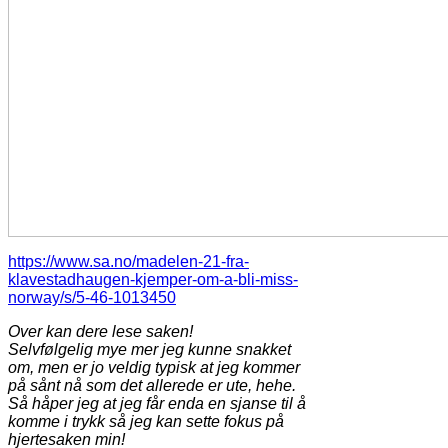
https://www.sa.no/madelen-21-fra-
klavestadhaugen-kjemper-om-a-bli-miss-
norway/s/5-46-1013450
Over kan dere lese saken!
Selvfølgelig mye mer jeg kunne snakket
om, men er jo veldig typisk at jeg kommer
på sånt nå som det allerede er ute, hehe.
Så håper jeg at jeg får enda en sjanse til å
komme i trykk så jeg kan sette fokus på
hjertesaken min!