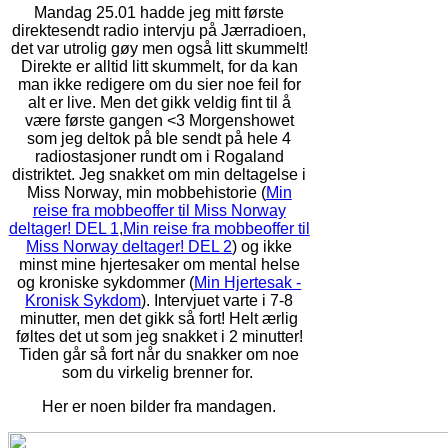
Mandag 25.01 hadde jeg mitt første
direktesendt radio intervju på Jærradioen,
det var utrolig gøy men også litt skummelt!
Direkte er alltid litt skummelt, for da kan
man ikke redigere om du sier noe feil for
alt er live. Men det gikk veldig fint til å
være første gangen <3 Morgenshowet
som jeg deltok på ble sendt på hele 4
radiostasjoner rundt om i Rogaland
distriktet. Jeg snakket om min deltagelse i
Miss Norway, min mobbehistorie (
Min
reise fra mobbeoffer til Miss Norway
deltager! DEL 1
,
Min reise fra mobbeoffer til
Miss Norway deltager! DEL 2
) og ikke
minst mine hjertesaker om mental helse
og kroniske sykdommer (
Min Hjertesak -
Kronisk Sykdom
). Intervjuet varte i 7-8
minutter, men det gikk så fort! Helt ærlig
føltes det ut som jeg snakket i 2 minutter!
Tiden går så fort når du snakker om noe
som du virkelig brenner for.
Her er noen bilder fra mandagen.