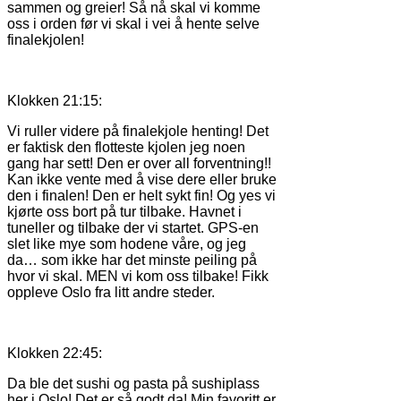
sammen og greier! Så nå skal vi komme
oss i orden før vi skal i vei å hente selve
finalekjolen!
Klokken 21:15:
Vi ruller videre på finalekjole henting! Det
er faktisk den flotteste kjolen jeg noen
gang har sett! Den er over all forventning!!
Kan ikke vente med å vise dere eller bruke
den i finalen! Den er helt sykt fin! Og yes vi
kjørte oss bort på tur tilbake. Havnet i
tuneller og tilbake der vi startet. GPS-en
slet like mye som hodene våre, og jeg
da… som ikke har det minste peiling på
hvor vi skal. MEN vi kom oss tilbake! Fikk
oppleve Oslo fra litt andre steder.
Klokken 22:45:
Da ble det sushi og pasta på sushiplass
her i Oslo! Det er så godt da! Min favoritt er