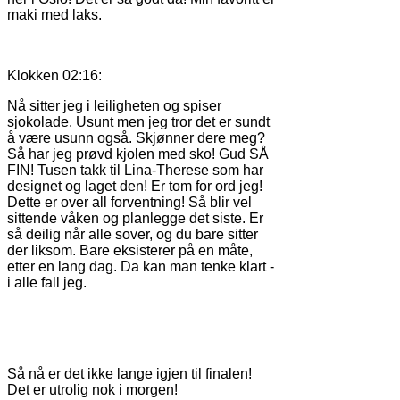
maki med laks.
Klokken 02:16:
Nå sitter jeg i leiligheten og spiser
sjokolade. Usunt men jeg tror det er sundt
å være usunn også. Skjønner dere meg?
Så har jeg prøvd kjolen med sko! Gud SÅ
FIN! Tusen takk til Lina-Therese som har
designet og laget den! Er tom for ord jeg!
Dette er over all forventning! Så blir vel
sittende våken og planlegge det siste. Er
så deilig når alle sover, og du bare sitter
der liksom. Bare eksisterer på en måte,
etter en lang dag. Da kan man tenke klart -
i alle fall jeg.
Så nå er det ikke lange igjen til finalen!
Det er utrolig nok i morgen!