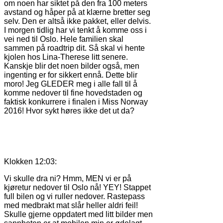
om noen har siktet på den fra 100 meters
avstand og håper på at klærne bretter seg
selv. Den er altså ikke pakket, eller delvis.
I morgen tidlig har vi tenkt å komme oss i
vei ned til Oslo. Hele familien skal
sammen på roadtrip dit. Så skal vi hente
kjolen hos Lina-Therese litt senere.
Kanskje blir det noen bilder også, men
ingenting er for sikkert ennå. Dette blir
moro! Jeg GLEDER meg i alle fall til å
komme nedover til fine hovedstaden og
faktisk konkurrere i finalen i Miss Norway
2016! Hvor sykt høres ikke det ut da?
Klokken 12:03:
Vi skulle dra ni? Hmm, MEN vi er på
kjøretur nedover til Oslo nå! YEY! Stappet
full bilen og vi ruller nedover. Rastepass
med medbrakt mat slår heller aldri feil!
Skulle gjerne oppdatert med litt bilder men