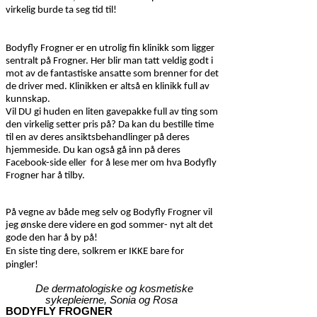
virkelig burde ta seg tid til!
Bodyfly Frogner er en utrolig fin klinikk som ligger
sentralt på Frogner. Her blir man tatt veldig godt i
mot av de fantastiske ansatte som brenner for det
de driver med. Klinikken er altså en klinikk full av
kunnskap.
Vil DU gi huden en liten gavepakke full av ting som
den virkelig setter pris på? Da kan du bestille time
til en av deres ansiktsbehandlinger på deres
hjemmeside. Du kan også gå inn på deres
Facebook-side eller
for å lese mer om hva Bodyfly
Frogner har å tilby.
På vegne av både meg selv og Bodyfly Frogner vil
jeg ønske dere videre en god sommer- nyt alt det
gode den har å by på!
En siste ting dere, solkrem er IKKE bare for
pingler!
De dermatologiske og kosmetiske
sykepleierne, Sonia og Rosa
BODYFLY FROGNER