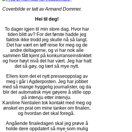
Coverbilde er tatt av Armand Dommer.
Hei til deg!
To dager igjen til min store dag. Hvor har
tiden blitt av? For det første hadde jeg
faktisk ikke trodd jeg skulle nå så langt.
Det har vært en tøff reise for meg og de
andre deltagerne, og vi har nok alle
sammen fått kjent på konkurranseinstinktet
og hvor høyt nivå det har vært. Jeg har hatt
det så gøy, og lært så mye nytt.
Ellers kom det et nytt presseoppslag av
meg i går i Agderposten. Jeg har jobbet
med så mange hyggelig journalister, og da
blir det automatisk mye gøyere å stille opp
på intervju etter intervju.
Karoline Nerdalen tok kontakt med meg og
ønsket en prat om mine tanker om finalen,
og hvordan det skal foregå.
Angående finaledagen skal jeg prøve å
holde dere oppdatert så mye som mulig