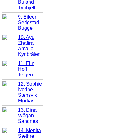
Buland
Tyrihjell
9. Eileen
Serigstad
Bugge
10. Ayu
Zhafira
Amalia
Kynbråten
11. Elin
Hoff
Teigen
12. Sophie
Iverine
Stensvik
Mørkås
13. Dina
Wågan
Sandnes
14. Menita
Sæthre