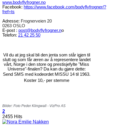
www.bodyflyfrogner.no
Facebook:
https://www.facebook.com/bodyflyfrogner/?
fref=ts
Adresse:
Frognerveien 20
0263 OSLO
E-post :
post@bodyflyfrogner.n
o
Telefon:
21 42 25 50
Vil du at jeg skal bli den jenta som står igjen til
slutt og som får æren av å representere landet
vårt, Norge i den store og prestisjefylte "Miss
Universe"-finalen? Da kan du gjøre dette:
Send SMS med kodeordet MISSU 14 til 1963.
Koster 10,- per stemme
Bilder: Foto Peder Klingwall - VizPro AS
2
2455 Hits