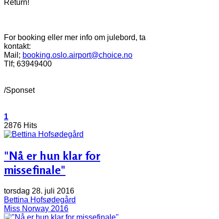
Return!
For booking eller mer info om julebord, ta
kontakt:
Mail;
booking.oslo.airport@choice.no
Tlf; 63949400
/Sponset
1
2876 Hits
"Nå er hun klar for
missefinale"
torsdag 28. juli 2016
Bettina Hofsødegård
Miss Norway 2016