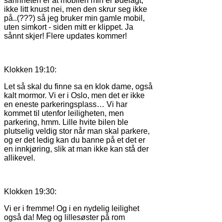
sannheten er at mobilen min er ødelagt,
ikke litt knust nei, men den skrur seg ikke
på..(???) så jeg bruker min gamle mobil,
uten simkort - siden mitt er klippet. Ja
sånnt skjer! Flere updates kommer!
Klokken 19:10:
Let så skal du finne sa en klok dame, også
kalt mormor. Vi er i Oslo, men det er ikke
en eneste parkeringsplass… Vi har
kommet til utenfor leiligheten, men
parkering, hmm. Lille hvite bilen ble
plutselig veldig stor når man skal parkere,
og er det ledig kan du banne på et det er
en innkjøring, slik at man ikke kan stå der
allikevel.
Klokken 19:30:
Vi er i fremme! Og i en nydelig leilighet
også da! Meg og lillesøster på rom