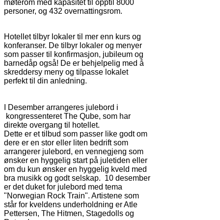
møterom med kapasitet til opptil 8000
personer, og 432 overnattingsrom.
Hotellet tilbyr lokaler til mer enn kurs og
konferanser. De tilbyr lokaler og menyer
som passer til konfirmasjon, jubileum og
barnedåp også! De er behjelpelig med å
skreddersy meny og tilpasse lokalet
perfekt til din anledning.
I Desember arrangeres julebord i
kongressenteret The Qube, som har
direkte overgang til hotellet.
Dette er et tilbud som passer like godt om
dere er en stor eller liten bedrift som
arrangerer julebord, en vennegjeng som
ønsker en hyggelig start på juletiden eller
om du kun ønsker en hyggelig kveld med
bra musikk og godt selskap. 10 desember
er det duket for julebord med tema
"Norwegian Rock Train". Artistene som
står for kveldens underholdning er Atle
Pettersen, The Hitmen, Stagedolls og