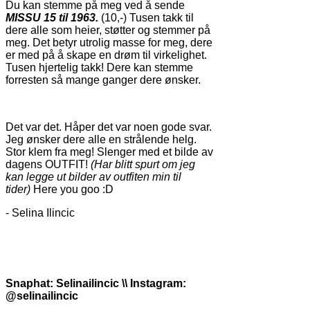
Du kan stemme på meg ved å sende
MISSU 15 til 1963.
(10,-) Tusen takk til
dere alle som heier, støtter og stemmer på
meg. Det betyr utrolig masse for meg, dere
er med på å skape en drøm til virkelighet.
Tusen hjertelig takk! Dere kan stemme
forresten så mange ganger dere ønsker.
Det var det. Håper det var noen gode svar.
Jeg ønsker dere alle en strålende helg.
Stor klem fra meg! Slenger med et bilde av
dagens OUTFIT!
(Har blitt spurt om jeg
kan legge ut bilder av outfiten min til
tider)
Here you goo :D
- Selina Ilincic
Snaphat: Selinailincic \\ Instagram:
@selinailincic