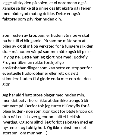
legge all skylden på solen, er vi nordmenn også
ganske så flinke til å unne oss litt ekstra nå i ferien
med både god mat og drikke. Dette er også
faktorer som påvirker huden din.
Som resten av kroppen, er huden vår noe vi skal
ha helt til vi blir gamle. På samme måte som at
bilen av og til må på verksted for å fungere slik den
skal- må huden vår på samme måte også bli pleiet
i ny og ne. Dette har jeg gjort noe med! Bodyfly
Frogner tilbyr en rekke forskjellige
ansiktsbehandlinger som kan sette en stopper for
eventuelle hudproblemer eller rett og slett
stimulere huden til å gløde enda mer enn det den
gjør.
Jeg har aldri hatt store plager med huden min,
men det betyr heller ikke at den ikke trengs å bli
tatt vare på. Derfor tok jeg turen til Bodyfly for å
pleie huden- noe som gjør godt for både kropp og
sinn nå i en litt over gjennomsnittet hektisk
hverdag. Og som alltid- jeg forlot salongen med en
ny-renset og fuktig hud. Og ikke minst, med et
stort smil om munnen :-)