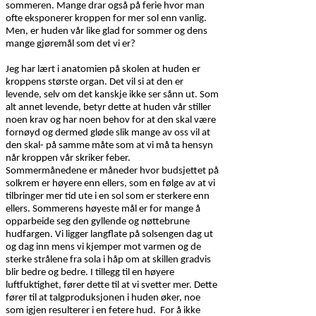
sommeren.
Mange drar også på ferie hvor man
ofte eksponerer kroppen for mer sol enn vanlig.
Men, er huden vår like glad for sommer og dens
mange gjøremål som det vi er?
Jeg har lært i anatomien på skolen at huden er
kroppens største organ. Det vil si at den er
levende, selv om det kanskje ikke ser sånn ut. Som
alt annet levende, betyr dette at huden vår stiller
noen krav og har noen behov for at den skal være
fornøyd og dermed gløde slik mange av oss vil at
den skal- på samme måte som at vi må ta hensyn
når kroppen vår skriker feber.
Sommermånedene er måneder hvor budsjettet på
solkrem er høyere enn ellers, som en følge av at vi
tilbringer mer tid ute i en sol som er sterkere enn
ellers. Sommerens høyeste mål er for mange å
opparbeide seg den gyllende og nøttebrune
hudfargen. Vi ligger langflate på solsengen dag ut
og dag inn mens vi kjemper mot varmen og de
sterke strålene fra sola i håp om at skillen gradvis
blir bedre og bedre. I tillegg til en høyere
luftfuktighet, fører dette til at vi svetter mer. Dette
fører til at talgproduksjonen i huden øker, noe
som igjen resulterer i en fetere hud.
For å ikke