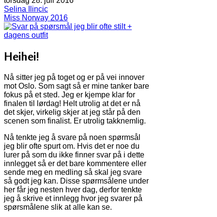
torsdag 28. juli 2016
Selina Ilincic
Miss Norway 2016
Heihei!
Nå sitter jeg på toget og er på vei innover
mot Oslo. Som sagt så er mine tanker bare
fokus på et sted. Jeg er kjempe klar for
finalen til lørdag! Helt utrolig at det er nå
det skjer, virkelig skjer at jeg står på den
scenen som finalist. Er utrolig takknemlig.
Nå tenkte jeg å svare på noen spørmsål
jeg blir ofte spurt om. Hvis det er noe du
lurer på som du ikke finner svar på i dette
innlegget så er det bare kommentere eller
sende meg en medling så skal jeg svare
så godt jeg kan. Disse spørmsålene under
her får jeg nesten hver dag, derfor tenkte
jeg å skrive et innlegg hvor jeg svarer på
spørsmålene slik at alle kan se.