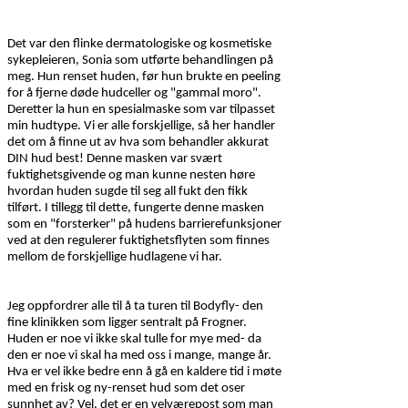
Det var den flinke dermatologiske og kosmetiske
sykepleieren, Sonia som utførte behandlingen på
meg. Hun renset huden, før hun brukte en peeling
for å fjerne døde hudceller og "gammal moro".
Deretter la hun en spesialmaske som var tilpasset
min hudtype. Vi er alle forskjellige, så her handler
det om å finne ut av hva som behandler akkurat
DIN hud best! Denne masken var svært
fuktighetsgivende og man kunne nesten høre
hvordan huden sugde til seg all fukt den fikk
tilført. I tillegg til dette, fungerte denne masken
som en "forsterker" på hudens barrierefunksjoner
ved at den regulerer fuktighetsflyten som finnes
mellom de forskjellige hudlagene vi har.
Jeg oppfordrer alle til å ta turen til Bodyfly- den
fine klinikken som ligger sentralt på Frogner.
Huden er noe vi ikke skal tulle for mye med- da
den er noe vi skal ha med oss i mange, mange år.
Hva er vel ikke bedre enn å gå en kaldere tid i møte
med en frisk og ny-renset hud som det oser
sunnhet av? Vel, det er en velværepost som man