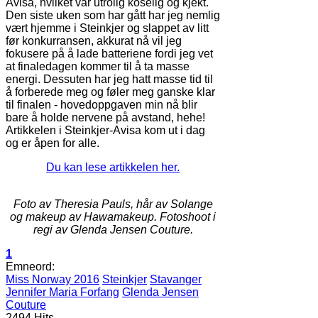
Avisa, hvilket var utrolig koselig og kjekt.
Den siste uken som har gått har jeg nemlig
vært hjemme i Steinkjer og slappet av litt
før konkurransen, akkurat nå vil jeg
fokusere på å lade batteriene fordi jeg vet
at finaledagen kommer til å ta masse
energi. Dessuten har jeg hatt masse tid til
å forberede meg og føler meg ganske klar
til finalen - hovedoppgaven min nå blir
bare å holde nervene på avstand, hehe!
Artikkelen i Steinkjer-Avisa kom ut i dag
og er åpen for alle.
Du kan lese artikkelen her.
Foto av Theresia Pauls, hår av Solange
og makeup av Hawamakeup. Fotoshoot i
regi av Glenda Jensen Couture.
1
Emneord:
Miss Norway 2016
Steinkjer
Stavanger
Jennifer Maria Forfang
Glenda Jensen
Couture
2494 Hits